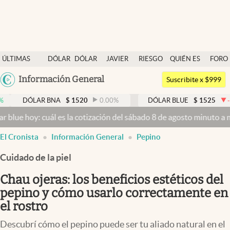
Últimas noticias
ÚLTIMAS
DÓLAR
DÓLAR
JAVIER
RIESGO
QUIÉN ES
FORO
Dólar
NOTICIAS
BLUE
MILEI
PAÍS
QUIÉN
Argentina
Información General
Members
Suscribite x $999
España
Economía y Política
LAR BNA
$
1520
0.00
%
DÓLAR BLUE
$
1525
-0.33
%
México
 cuál es la cotización del sábado 8 de agosto minuto a minuto
Dólar
Finanzas y Mercados
USA
El Cronista
Información General
Pepino
Mercados Online
Colombia
Uruguay
Cuidado de la piel
Negocios
Chau ojeras: los beneficios estéticos del
Columnistas
pepino y cómo usarlo correctamente en
Otras secciones
el rostro
Apertura
Descubrí cómo el pepino puede ser tu aliado natural en el