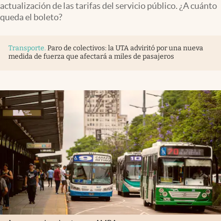
actualización de las tarifas del servicio público. ¿A cuánto
Infotechnology
queda el boleto?
Clase
Clima
Transporte
.
Paro de colectivos: la UTA adviritó por una nueva
medida de fuerza que afectará a miles de pasajeros
Mundial 2026
Eventos Corporativos
El Cronista Studio
Mediakit
abre en nueva pestaña
Argentina