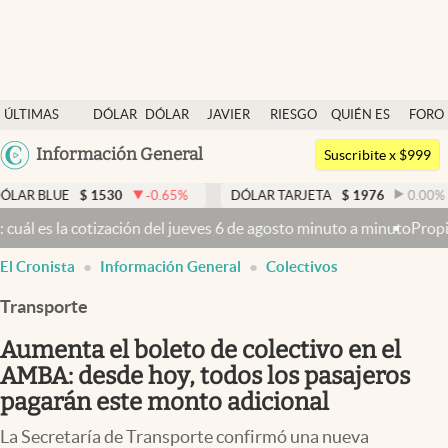
Últimas noticias
ÚLTIMAS
DÓLAR
DÓLAR
JAVIER
RIESGO
QUIÉN ES
FORO
Dólar
NOTICIAS
BLUE
MILEI
PAÍS
QUIÉN
Argentina
Información General
Members
Suscribite x $999
España
Economía y Política
$
1530
-0.65
%
DÓLAR TARJETA
$
1976
0.00
%
DÓLAR
México
 jueves 6 de agosto minuto a minuto
Propiedad privada: mientras el 
Finanzas y Mercados
USA
El Cronista
Información General
Colectivos
Mercados Online
Colombia
Uruguay
Transporte
Negocios
Aumenta el boleto de colectivo en el
Columnistas
AMBA: desde hoy, todos los pasajeros
Otras secciones
pagarán este monto adicional
Apertura
La Secretaría de Transporte confirmó una nueva