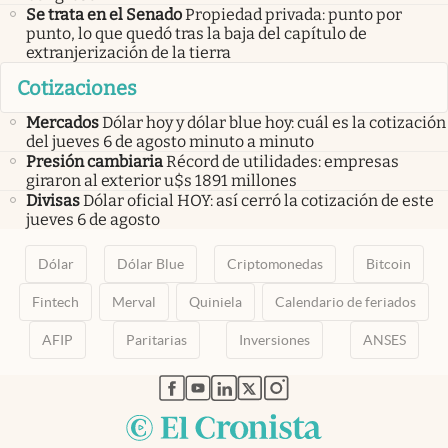
Se trata en el Senado
Propiedad privada: punto por
punto, lo que quedó tras la baja del capítulo de
extranjerización de la tierra
Cotizaciones
Mercados
Dólar hoy y dólar blue hoy: cuál es la cotización
del jueves 6 de agosto minuto a minuto
Presión cambiaria
Récord de utilidades: empresas
giraron al exterior u$s 1891 millones
Divisas
Dólar oficial HOY: así cerró la cotización de este
jueves 6 de agosto
Dólar
Dólar Blue
Criptomonedas
Bitcoin
Fintech
Merval
Quiniela
Calendario de feriados
AFIP
Paritarias
Inversiones
ANSES
abre en nueva pestaña
abre en nueva pestaña
abre en nueva pestaña
abre en nueva pestaña
abre en nueva pestaña