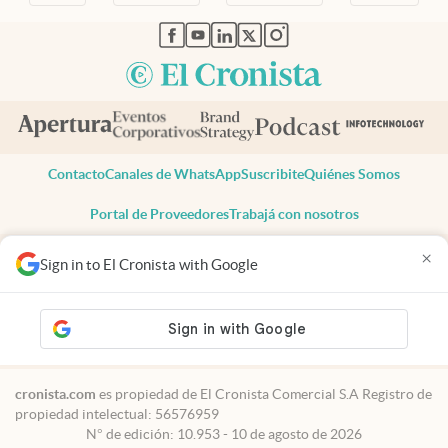
abre en nueva pestaña
abre en nueva pestaña
abre en nueva pestaña
abre en nueva pestaña
abre en nueva pestaña
Contacto
Canales de WhatsApp
Suscribite
Quiénes Somos
Portal de Proveedores
Trabajá con nosotros
Copyright 2025 cronista.com
×
Sign in to El Cronista with Google
Todos los derechos reservados
Términos y condiciones
Privacidad
Consentimiento
Tel:
+54 11 7078-3270
cronista.com
es propiedad de El Cronista Comercial S.A Registro de
propiedad intelectual: 56576959
N° de edición: 10.953 - 10 de agosto de 2026