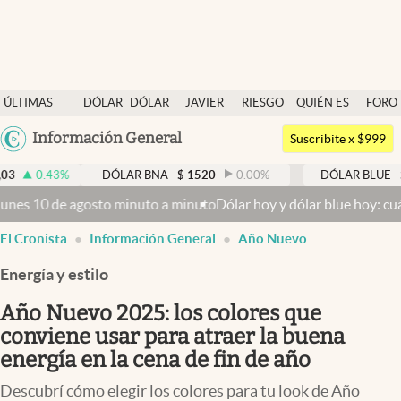
Últimas noticias
ÚLTIMAS
DÓLAR
DÓLAR
JAVIER
RIESGO
QUIÉN ES
FORO
Dólar
NOTICIAS
BLUE
MILEI
PAÍS
QUIÉN
Argentina
Información General
Members
Suscribite x $999
España
Economía y Política
DÓLAR BNA
$
1520
0.00
%
DÓLAR BLUE
$
1525
-
México
de agosto minuto a minuto
Dólar hoy y dólar blue hoy: cuál es la cot
Finanzas y Mercados
USA
El Cronista
Información General
Año Nuevo
Mercados Online
Colombia
Uruguay
Energía y estilo
Negocios
Año Nuevo 2025: los colores que
Columnistas
conviene usar para atraer la buena
Otras secciones
energía en la cena de fin de año
Apertura
Descubrí cómo elegir los colores para tu look de Año