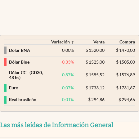
Variación
Venta
Compra
0,00
%
$
1520,00
$
1470,00
Dólar BNA
-0,33
%
$
1525,00
$
1505,00
Dólar Blue
Dólar CCL (GD30,
0,87
%
$
1585,52
$
1576,89
48 hs)
0,07
%
$
1733,12
$
1731,67
Euro
0,01
%
$
294,86
$
294,66
Real brasileño
Las más leídas de Información General