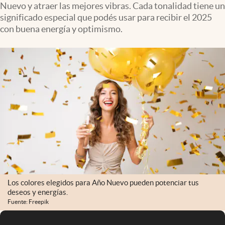
Nuevo y atraer las mejores vibras. Cada tonalidad tiene un
Infotechnology
significado especial que podés usar para recibir el 2025
Clase
con buena energía y optimismo.
Clima
Mundial 2026
Eventos Corporativos
El Cronista Studio
Mediakit
abre en nueva pestaña
Argentina
Los colores elegidos para Año Nuevo pueden potenciar tus
deseos y energías.
Fuente: Freepik