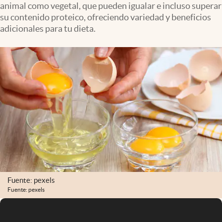
animal como vegetal, que pueden igualar e incluso superar
Infotechnology
su contenido proteico, ofreciendo variedad y beneficios
Clase
adicionales para tu dieta.
Clima
Mundial 2026
Eventos Corporativos
El Cronista Studio
Mediakit
abre en nueva pestaña
Argentina
Fuente: pexels
Fuente: pexels