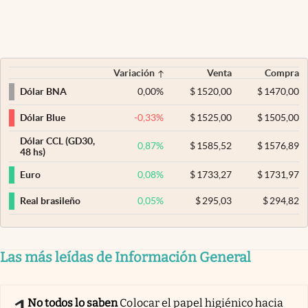
Variación
Venta
Compra
0,00
%
$
1520,00
$
1470,00
Dólar BNA
-0,33
%
$
1525,00
$
1505,00
Dólar Blue
Dólar CCL (GD30,
0,87
%
$
1585,52
$
1576,89
48 hs)
0,08
%
$
1733,27
$
1731,97
Euro
0,05
%
$
295,03
$
294,82
Real brasileño
Las más leídas de Información General
No todos lo saben
Colocar el papel higiénico hacia