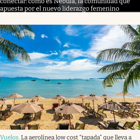
conectar: cómo es Nébula, la comunidad que
apuesta por el nuevo liderazgo femenino
Vuelos
.
La aerolínea low cost “tapada” que lleva a