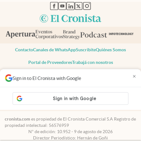
abre en nueva pestaña
abre en nueva pestaña
abre en nueva pestaña
abre en nueva pestaña
abre en nueva pestaña
Contacto
Canales de WhatsApp
Suscribite
Quiénes Somos
Portal de Proveedores
Trabajá con nosotros
Copyright 2025 cronista.com
×
Sign in to El Cronista with Google
Todos los derechos reservados
Términos y condiciones
Privacidad
Consentimiento
Tel:
+54 11 7078-3270
cronista.com
es propiedad de El Cronista Comercial S.A Registro de
propiedad intelectual: 56576959
N° de edición: 10.952 - 9 de agosto de 2026
Director Periodístico: Hernán de Goñi