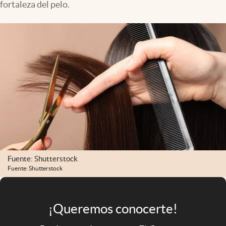
fortaleza del pelo.
Infotechnology
Clase
Clima
Mundial 2026
Eventos Corporativos
El Cronista Studio
Mediakit
abre en nueva pestaña
Argentina
Fuente: Shutterstock
Fuente: Shutterstock
¡Queremos conocerte!