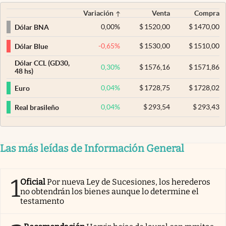
Variación
Venta
Compra
0,00
%
$
1520,00
$
1470,00
Dólar BNA
-0,65
%
$
1530,00
$
1510,00
Dólar Blue
Dólar CCL (GD30,
0,30
%
$
1576,16
$
1571,86
48 hs)
0,04
%
$
1728,75
$
1728,02
Euro
0,04
%
$
293,54
$
293,43
Real brasileño
Las más leídas de Información General
1
Oficial
Por nueva Ley de Sucesiones, los herederos
no obtendrán los bienes aunque lo determine el
testamento