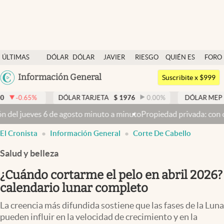
Últimas noticias
ÚLTIMAS
DÓLAR
DÓLAR
JAVIER
RIESGO
QUIÉN ES
FORO
Dólar
NOTICIAS
BLUE
MILEI
PAÍS
QUIÉN
Argentina
Información General
Members
Suscribite x $999
España
Economía y Política
DÓLAR TARJETA
$
1976
0.00
%
DÓLAR MEP
$
1521,52
México
to a minuto
Propiedad privada: con cruces y chicanas, el Senado di
Finanzas y Mercados
USA
El Cronista
Información General
Corte De Cabello
Mercados Online
Colombia
Uruguay
Salud y belleza
Negocios
¿Cuándo cortarme el pelo en abril 2026?
Columnistas
calendario lunar completo
Otras secciones
La creencia más difundida sostiene que las fases de la Luna
Apertura
pueden influir en la velocidad de crecimiento y en la