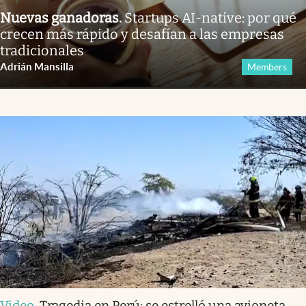
Nuevas ganadoras
.
Startups AI-native: por qué
crecen más rápido y desafían a las empresas
tradicionales
Adrián Mansilla
Members
Video
.
Tragedia en Perú: se estrelló una avioneta