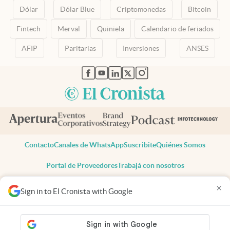
Dólar
Dólar Blue
Criptomonedas
Bitcoin
Fintech
Merval
Quiniela
Calendario de feriados
AFIP
Paritarias
Inversiones
ANSES
abre en nueva pestaña
abre en nueva pestaña
abre en nueva pestaña
abre en nueva pestaña
abre en nueva pestaña
Contacto
Canales de WhatsApp
Suscribite
Quiénes Somos
Portal de Proveedores
Trabajá con nosotros
Copyright 2025 cronista.com
×
Sign in to El Cronista with Google
Todos los derechos reservados
Términos y condiciones
Privacidad
Consentimiento