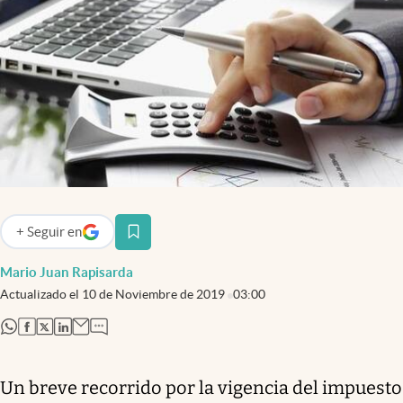
Infotechnology
Clase
Clima
Mundial 2026
Eventos Corporativos
El Cronista Studio
Mediakit
+
Seguir
en
abre en nueva pestaña
abre en nueva pestaña
Argentina
Mario Juan Rapisarda
Actualizado el
10 de Noviembre de 2019
03:00
abre en nueva pestaña
abre en nueva pestaña
abre en nueva pestaña
abre en nueva pestaña
Un breve recorrido por la vigencia del impuesto