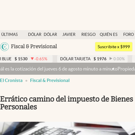
Últimas noticias
ÚLTIMAS
DÓLAR
DÓLAR
JAVIER
RIESGO
QUIÉN ES
FORO
Dólar
NOTICIAS
BLUE
MILEI
PAÍS
QUIÉN
Argentina
Fiscal & Previsional
Members
Suscribite x $999
España
Economía y Política
0
-0.65
%
DÓLAR TARJETA
$
1976
0.00
%
DÓLAR MEP
México
eves 6 de agosto minuto a minuto
Propiedad privada: mientras el Sena
Finanzas y Mercados
USA
El Cronista
Fiscal & Previsional
Mercados Online
Colombia
Uruguay
Negocios
Errático camino del impuesto de Bienes
Columnistas
Personales
Otras secciones
Apertura