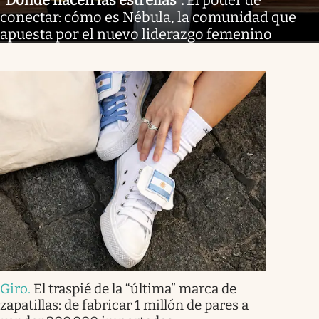
"Donde nacen las estrellas"
.
El poder de
conectar: cómo es Nébula, la comunidad que
apuesta por el nuevo liderazgo femenino
Giro
.
El traspié de la “última” marca de
zapatillas: de fabricar 1 millón de pares a