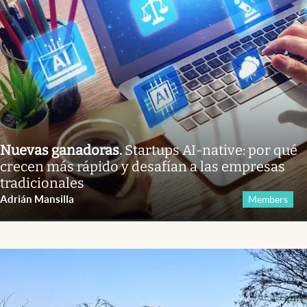
Nuevas ganadoras
.
Startups AI-native: por qué
crecen más rápido y desafían a las empresas
tradicionales
Adrián Mansilla
Members