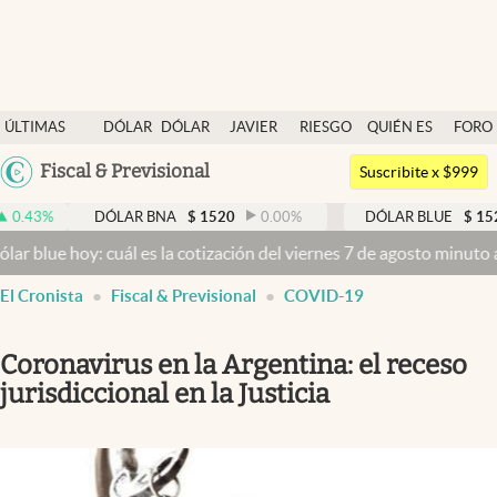
Últimas noticias
ÚLTIMAS
DÓLAR
DÓLAR
JAVIER
RIESGO
QUIÉN ES
FORO
Dólar
NOTICIAS
BLUE
MILEI
PAÍS
QUIÉN
Argentina
Fiscal & Previsional
Members
Suscribite x $999
España
Economía y Política
%
DÓLAR BNA
$
1520
0.00
%
DÓLAR BLUE
$
1525
-
México
ue hoy: cuál es la cotización del viernes 7 de agosto minuto a minu
Finanzas y Mercados
USA
El Cronista
Fiscal & Previsional
COVID-19
Mercados Online
Colombia
Uruguay
Negocios
Coronavirus en la Argentina: el receso
Columnistas
jurisdiccional en la Justicia
Otras secciones
Apertura