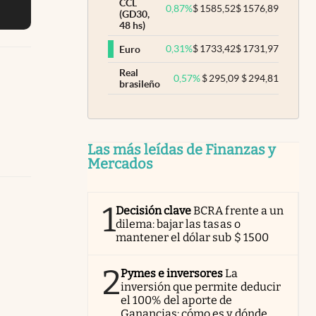
CCL
0,87
%
$
1585,52
$
1576,89
(GD30,
48 hs)
0,31
%
$
1733,42
$
1731,97
Euro
Real
0,57
%
$
295,09
$
294,81
brasileño
Las más leídas de Finanzas y
Mercados
1
Decisión clave
BCRA frente a un
dilema: bajar las tasas o
mantener el dólar sub $ 1500
2
Pymes e inversores
La
inversión que permite deducir
el 100% del aporte de
Ganancias: cómo es y dónde