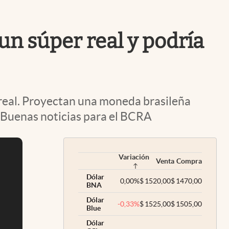
Uruguay
 un súper real y podría
el real. Proyectan una moneda brasileña
l Buenas noticias para el BCRA
Variación
Venta
Compra
Dólar
0,00
%
$
1520,00
$
1470,00
BNA
Dólar
-0,33
%
$
1525,00
$
1505,00
Blue
Dólar