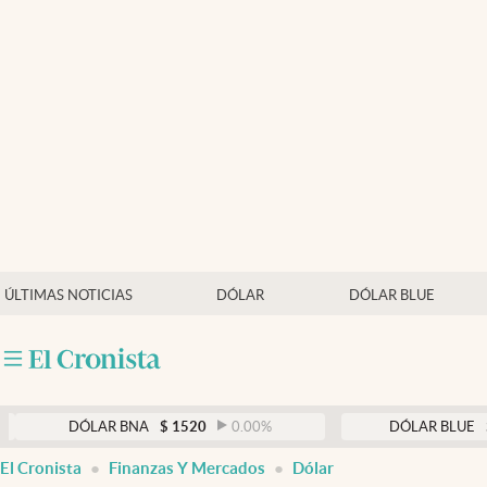
Últimas noticias
Dólar
Members
Economía y Política
Finanzas y Mercados
Mercados Online
ÚLTIMAS NOTICIAS
DÓLAR
DÓLAR BLUE
Negocios
Columnistas
Otras secciones
DÓLAR BNA
$
1520
0.00
%
DÓLAR BLUE
$
152
Apertura
El Cronista
Finanzas Y Mercados
Dólar