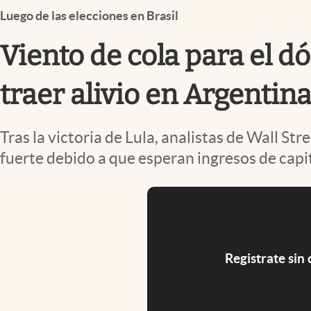
Infotechnology
Luego de las elecciones en Brasil
Clase
Viento de cola para el dó
Clima
traer alivio en Argentin
Mundial 2026
Eventos Corporativos
Tras la victoria de Lula, analistas de Wall S
El Cronista Studio
fuerte debido a que esperan ingresos de capi
Mediakit
abre en nueva pestaña
Registrate sin