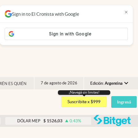
×
Sign in to El Cronista with Google
7 de agosto de 2026
Edición:
Argentina
IÉN ES QUIÉN
¡Navegá sin limites!
Argentina
Suscribite x $999
Ingresá
España
México
abre
DÓLAR MEP
$
1526,03
0.43
%
DÓLAR BNA
$
1520
USA
Colombia