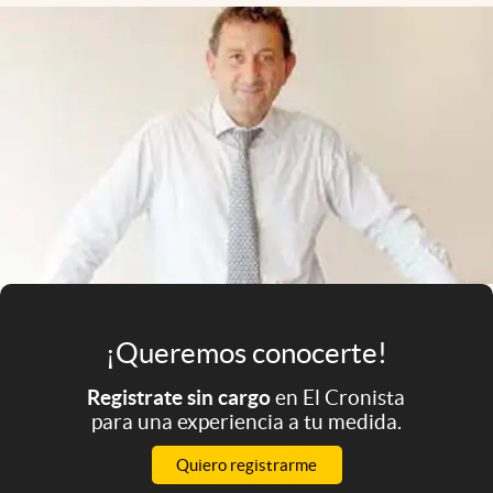
Infotechnology
Clase
Clima
Mundial 2026
Eventos Corporativos
El Cronista Studio
Mediakit
abre en nueva pestaña
Argentina
¡Queremos conocerte!
Registrate sin cargo
en El Cronista
para una experiencia a tu medida.
Quiero registrarme