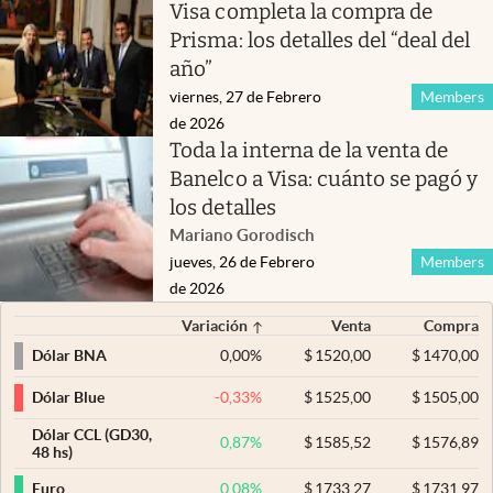
Visa completa la compra de
Prisma: los detalles del “deal del
año”
viernes, 27 de Febrero
Members
de 2026
Toda la interna de la venta de
Banelco a Visa: cuánto se pagó y
los detalles
Mariano Gorodisch
jueves, 26 de Febrero
Members
de 2026
Variación
Venta
Compra
0,00
%
$
1520,00
$
1470,00
Dólar BNA
-0,33
%
$
1525,00
$
1505,00
Dólar Blue
Dólar CCL (GD30,
0,87
%
$
1585,52
$
1576,89
48 hs)
0,08
%
$
1733,27
$
1731,97
Euro