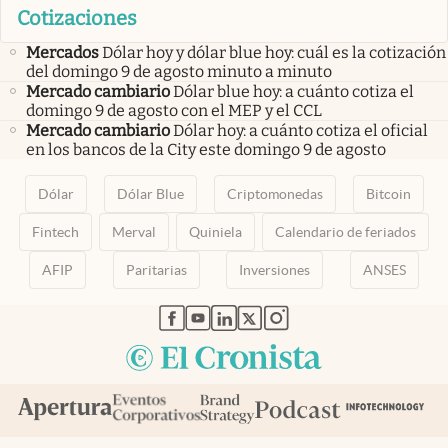
Cotizaciones
Mercados
Dólar hoy y dólar blue hoy: cuál es la cotización
del domingo 9 de agosto minuto a minuto
Mercado cambiario
Dólar blue hoy: a cuánto cotiza el
domingo 9 de agosto con el MEP y el CCL
Mercado cambiario
Dólar hoy: a cuánto cotiza el oficial
en los bancos de la City este domingo 9 de agosto
Dólar
Dólar Blue
Criptomonedas
Bitcoin
Fintech
Merval
Quiniela
Calendario de feriados
AFIP
Paritarias
Inversiones
ANSES
abre en nueva pestaña
abre en nueva pestaña
abre en nueva pestaña
abre en nueva pestaña
abre en nueva pestaña