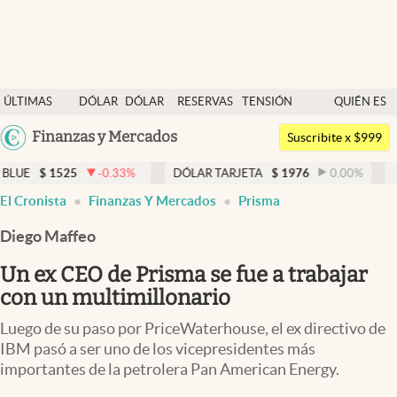
Últimas noticias
ÚLTIMAS
DÓLAR
DÓLAR
RESERVAS
TENSIÓN
QUIÉN ES
Dólar
NOTICIAS
BLUE
BCRA
GEOPOLÍTICA
QUIÉN
Argentina
Finanzas y Mercados
Members
Suscribite x $999
España
Economía y Política
25
-0.33
%
DÓLAR TARJETA
$
1976
0.00
%
DÓLAR ME
México
El Cronista
Finanzas Y Mercados
Prisma
Finanzas y Mercados
USA
Diego Maffeo
Mercados Online
Colombia
Uruguay
Un ex CEO de Prisma se fue a trabajar
Negocios
con un multimillonario
Columnistas
Luego de su paso por PriceWaterhouse, el ex directivo de
Otras secciones
IBM pasó a ser uno de los vicepresidentes más
importantes de la petrolera Pan American Energy.
Apertura