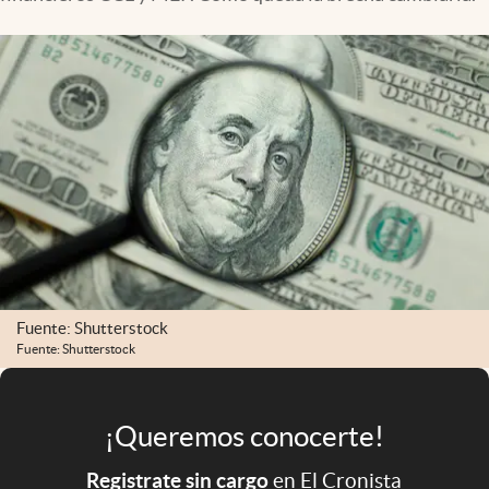
Infotechnology
Clase
Clima
Mundial 2026
Eventos Corporativos
El Cronista Studio
Mediakit
abre en nueva pestaña
Argentina
Fuente: Shutterstock
Fuente: Shutterstock
¡Queremos conocerte!
Registrate sin cargo
en El Cronista