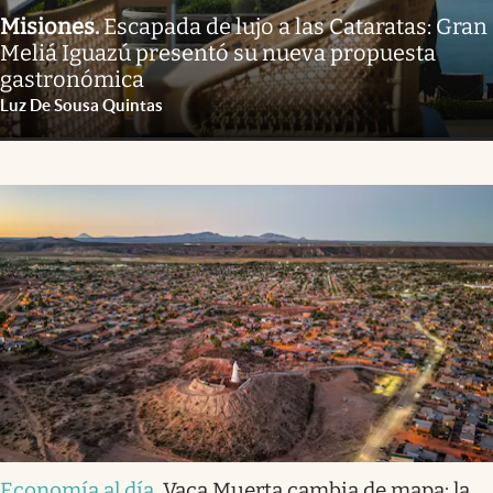
Misiones
.
Escapada de lujo a las Cataratas: Gran
Meliá Iguazú presentó su nueva propuesta
gastronómica
Luz De Sousa Quintas
Economía al día
.
Vaca Muerta cambia de mapa: la