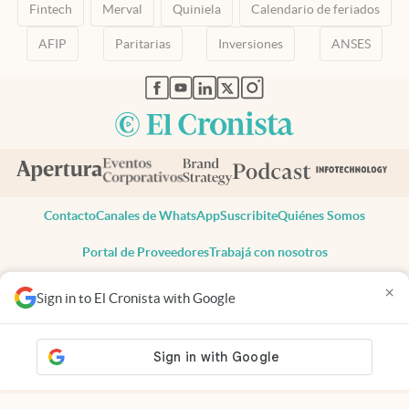
Fintech
Merval
Quiniela
Calendario de feriados
AFIP
Paritarias
Inversiones
ANSES
abre en nueva pestaña
abre en nueva pestaña
abre en nueva pestaña
abre en nueva pestaña
abre en nueva pestaña
Contacto
Canales de WhatsApp
Suscribite
Quiénes Somos
Portal de Proveedores
Trabajá con nosotros
Copyright 2025 cronista.com
×
Sign in to El Cronista with Google
Todos los derechos reservados
Términos y condiciones
Privacidad
Consentimiento
Tel:
+54 11 7078-3270