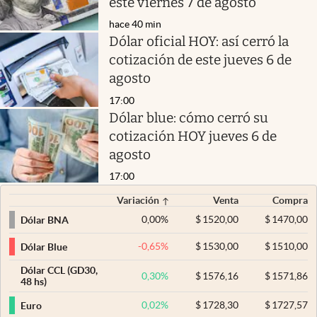
este viernes 7 de agosto
hace 40 min
Dólar oficial HOY: así cerró la
cotización de este jueves 6 de
agosto
17:00
Dólar blue: cómo cerró su
cotización HOY jueves 6 de
agosto
17:00
Variación
Venta
Compra
0,00
%
$
1520,00
$
1470,00
Dólar BNA
-0,65
%
$
1530,00
$
1510,00
Dólar Blue
Dólar CCL (GD30,
0,30
%
$
1576,16
$
1571,86
48 hs)
0,02
%
$
1728,30
$
1727,57
Euro