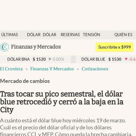
Últimas noticias
ÚLTIMAS
DÓLAR
DÓLAR
RESERVAS
TENSIÓN
QUIÉN ES
Dólar
NOTICIAS
BLUE
BCRA
GEOPOLÍTICA
QUIÉN
Argentina
Finanzas y Mercados
Members
Suscribite x $999
España
Economía y Política
 BNA
$
1520
0.00
%
DÓLAR BLUE
$
1530
-0.65
%
México
El Cronista
Finanzas Y Mercados
Cotizaciones
Finanzas y Mercados
USA
Mercado de cambios
Mercados Online
Colombia
Uruguay
Tras tocar su pico semestral, el dólar
Negocios
blue retrocedió y cerró a la baja en la
Columnistas
City
Otras secciones
A cuánto está el dólar blue hoy miércoles 19 de marzo.
Cuál es el precio del dólar oficial y de los dólares
Apertura
financieros CCL y MEP. Cómo queda la brecha cambiaria.