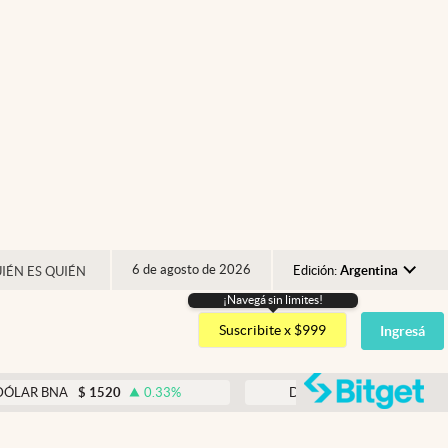
6 de agosto de 2026
Edición:
Argentina
IÉN ES QUIÉN
¡Navegá sin limites!
Argentina
Suscribite x $999
Ingresá
España
México
abre
$
1520
0.33
%
DÓLAR BLUE
$
1540
-0.32
%
USA
Colombia