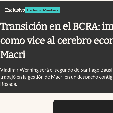
Infotechnology
Exclusivo
Exclusivo Members
Clase
Clima
Transición en el BCRA: i
Mundial 2026
como vice al cerebro ec
Eventos Corporativos
El Cronista Studio
Macri
Mediakit
Vladimir Werning será el segundo de Santiago Bausil
abre en nueva pestaña
trabajó en la gestión de Macri en un despacho contigu
Rosada.