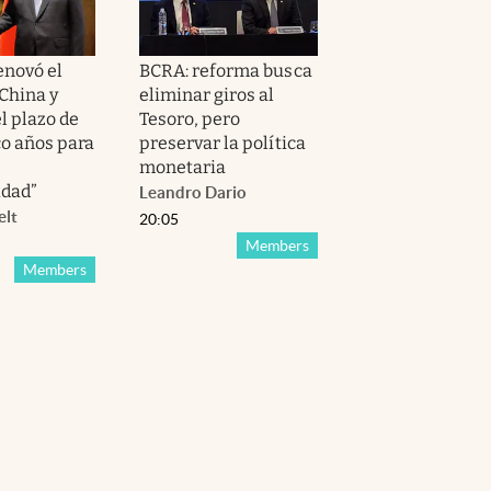
enovó el
BCRA: reforma busca
China y
eliminar giros al
l plazo de
Tesoro, pero
co años para
preservar la política
monetaria
idad”
Leandro Dario
elt
20:05
Members
Members