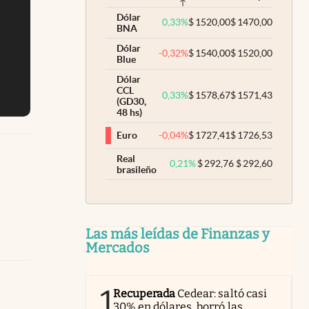
Dólar
0,33
%
$
1520,00
$
1470,00
BNA
Dólar
-0,32
%
$
1540,00
$
1520,00
Blue
Dólar
CCL
0,33
%
$
1578,67
$
1571,43
(GD30,
48 hs)
-0,04
%
$
1727,41
$
1726,53
Euro
Real
0,21
%
$
292,76
$
292,60
brasileño
Las más leídas de Finanzas y
Mercados
1
Recuperada
Cedear: saltó casi
30% en dólares, borró las