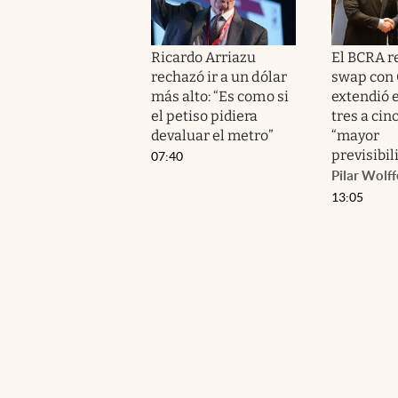
Ricardo Arriazu
El BCRA r
rechazó ir a un dólar
swap con 
más alto: “Es como si
extendió e
el petiso pidiera
tres a cin
devaluar el metro”
“mayor
previsibil
07:40
Pilar Wolff
13:05