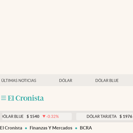
Últimas noticias
Dólar
Members
Economía y Política
Finanzas y Mercados
Mercados Online
ÚLTIMAS NOTICIAS
DÓLAR
DÓLAR BLUE
Negocios
Columnistas
Otras secciones
UE
$
1540
-0.32
%
DÓLAR TARJETA
$
1976
0.33
%
Apertura
El Cronista
Finanzas Y Mercados
BCRA