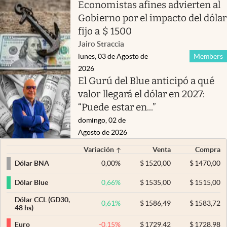
Economistas afines advierten al
Gobierno por el impacto del dólar
fijo a $ 1500
Jairo Straccia
lunes, 03 de Agosto de
Members
2026
El Gurú del Blue anticipó a qué
valor llegará el dólar en 2027:
“Puede estar en...”
domingo, 02 de
Agosto de 2026
Variación
Venta
Compra
0,00
%
$
1520,00
$
1470,00
Dólar BNA
0,66
%
$
1535,00
$
1515,00
Dólar Blue
Dólar CCL (GD30,
0,61
%
$
1586,49
$
1583,72
48 hs)
-0,15
%
$
1729,42
$
1728,98
Euro