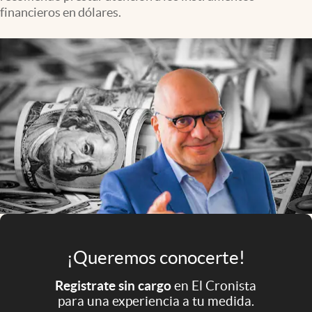
Infotechnology
financieros en dólares.
Clase
Clima
Mundial 2026
Eventos Corporativos
El Cronista Studio
Mediakit
abre en nueva pestaña
Argentina
¡Queremos conocerte!
Registrate sin cargo
en El Cronista
para una experiencia a tu medida.