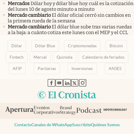
Mercados
Dólar hoy y dólar blue hoy: cuál es la cotización
del lunes 10 de agosto minuto a minuto
Mercado cambiario
El dólar oficial cerró sin cambios en
la primera rueda de la semana
Mercado cambiario
El dólar blue sube tras varias ruedas
a la baja: a cuánto cotiza este lunes con el MEP y el CCL
Dólar
Dólar Blue
Criptomonedas
Bitcoin
Fintech
Merval
Quiniela
Calendario de feriados
AFIP
Paritarias
Inversiones
ANSES
abre en nueva pestaña
abre en nueva pestaña
abre en nueva pestaña
abre en nueva pestaña
abre en nueva pestaña
Contacto
Canales de WhatsApp
Suscribite
Quiénes Somos