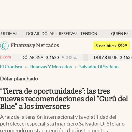
Últimas noticias
ÚLTIMAS
DÓLAR
DÓLAR
RESERVAS
TENSIÓN
QUIÉN ES
Dólar
NOTICIAS
BLUE
BCRA
GEOPOLÍTICA
QUIÉN
Argentina
Finanzas y Mercados
Members
Suscribite x $999
España
Economía y Política
DÓLAR BNA
$
1520
0.00
%
DÓLAR BLUE
$
1535
0.66
%
México
El Cronista
Finanzas Y Mercados
Salvador Di Stefano
Finanzas y Mercados
USA
Dólar planchado
Mercados Online
Colombia
Uruguay
“Tierra de oportunidades”: las tres
Negocios
nuevas recomendaciones del “Gurú del
Columnistas
Blue” a los inversores
Otras secciones
A raíz de la tensión internacional y la volatilidad del
petróleo, el especialista financiero Salvador Di Stefano
Apertura
recomendó prestar atención a los instrumentos