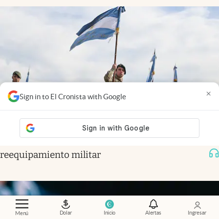
×
Sign in to El Cronista with Google
Economía al día
.
Fuerzas Armadas: la otra cara del
reequipamiento militar
Dolar
Inicio
Alertas
Ingresar
Menú