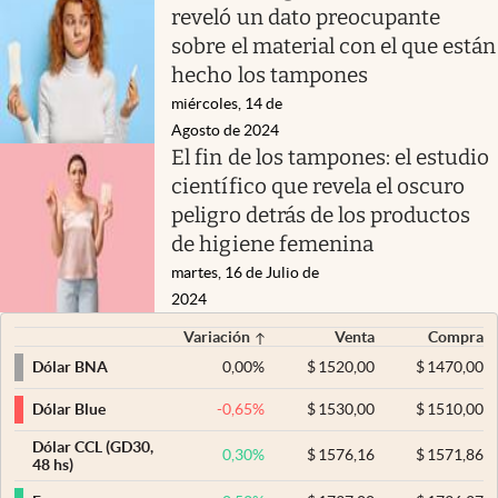
reveló un dato preocupante
sobre el material con el que están
hecho los tampones
miércoles, 14 de
Agosto de 2024
El fin de los tampones: el estudio
científico que revela el oscuro
peligro detrás de los productos
de higiene femenina
martes, 16 de Julio de
2024
Variación
Venta
Compra
0,00
%
$
1520,00
$
1470,00
Dólar BNA
-0,65
%
$
1530,00
$
1510,00
Dólar Blue
Dólar CCL (GD30,
0,30
%
$
1576,16
$
1571,86
48 hs)