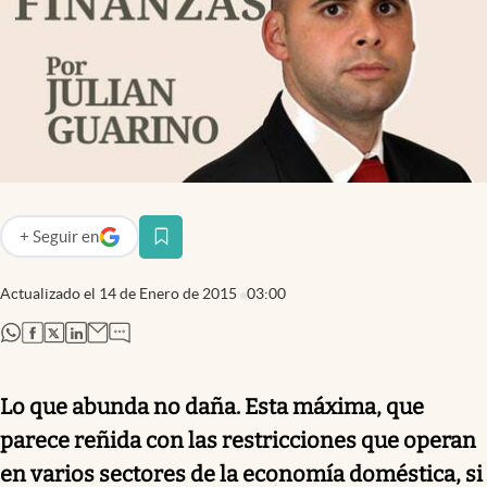
Infotechnology
Clase
Clima
Mundial 2026
Eventos Corporativos
El Cronista Studio
+
Seguir
en
abre en nueva pestaña
Mediakit
Actualizado el
14 de Enero de 2015
03:00
abre en nueva pestaña
Argentina
abre en nueva pestaña
abre en nueva pestaña
abre en nueva pestaña
abre en nueva pestaña
Lo que abunda no daña. Esta máxima, que
parece reñida con las restricciones que operan
en varios sectores de la economía doméstica, si