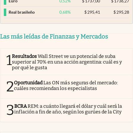
0,52
%
$
1737,00
$
1736,27
Euro
0,68
%
$
295,41
$
295,28
Real brasileño
Las más leídas de Finanzas y Mercados
1
Resultados
Wall Street ve un potencial de suba
superior al 70% en una acción argentina: cuál es y
por qué le gusta
2
Oportunidad
Las ON más seguras del mercado:
cuáles recomiendan los especialistas
3
BCRA
REM: a cuánto llegará el dólar y cuál será la
inflación a fin de año, según los gurúes de la City