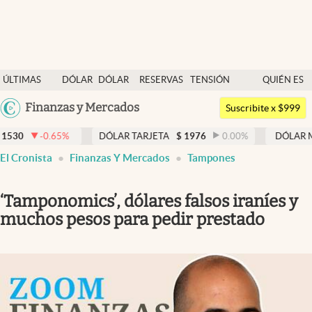
Últimas noticias
ÚLTIMAS
DÓLAR
DÓLAR
RESERVAS
TENSIÓN
QUIÉN ES
Dólar
NOTICIAS
BLUE
BCRA
GEOPOLÍTICA
QUIÉN
Argentina
Finanzas y Mercados
Members
Suscribite x $999
España
Economía y Política
%
DÓLAR TARJETA
$
1976
0.00
%
DÓLAR MEP
$
1521,5
México
El Cronista
Finanzas Y Mercados
Tampones
Finanzas y Mercados
USA
Mercados Online
Colombia
‘Tamponomics’, dólares falsos iraníes y
Uruguay
Negocios
muchos pesos para pedir prestado
Columnistas
Otras secciones
Apertura