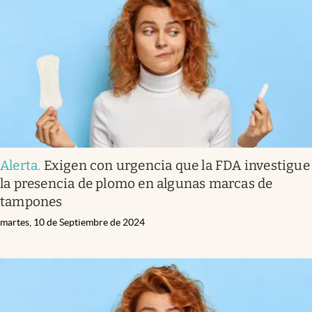
Infotechnology
Clase
Clima
Mundial 2026
Eventos Corporativos
El Cronista Studio
Alerta
.
Exigen con urgencia que la FDA investigue
Mediakit
la presencia de plomo en algunas marcas de
abre en nueva pestaña
tampones
Argentina
martes, 10 de Septiembre de 2024