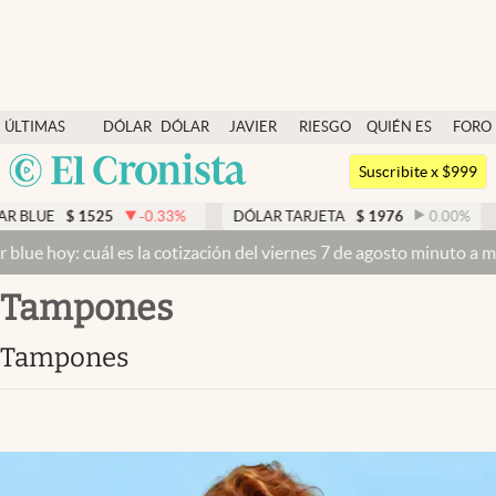
Últimas noticias
ÚLTIMAS
DÓLAR
DÓLAR
JAVIER
RIESGO
QUIÉN ES
FORO
Dólar
NOTICIAS
BLUE
MILEI
PAÍS
QUIÉN
Argentina
Members
Suscribite x $999
España
Economía y Política
$
1525
-0.33
%
DÓLAR TARJETA
$
1976
0.00
%
DÓLAR
México
y: cuál es la cotización del viernes 7 de agosto minuto a minuto
Dól
Finanzas y Mercados
USA
tampones
Mercados Online
Colombia
Uruguay
Negocios
tampones
Columnistas
Otras secciones
Apertura