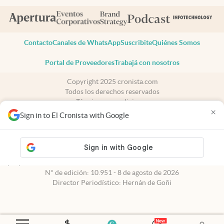
Contacto
Canales de WhatsApp
Suscribite
Quiénes Somos
Portal de Proveedores
Trabajá con nosotros
Copyright 2025 cronista.com
Todos los derechos reservados
Términos y condiciones
×
Privacidad
Sign in to El Cronista with Google
Consentimiento
Tel:
+54 11 7078-3270
cronista.com
es propiedad de El Cronista Comercial S.A Registro de
propiedad intelectual: 56576959
N° de edición: 10.951 - 8 de agosto de 2026
Director Periodístico: Hernán de Goñi