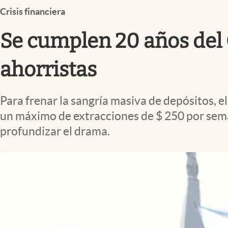
Infotechnology
Crisis financiera
Clase
Se cumplen 20 años del C
Clima
ahorristas
Mundial 2026
Eventos Corporativos
Para frenar la sangría masiva de depósitos, 
El Cronista Studio
un máximo de extracciones de $ 250 por sema
Mediakit
profundizar el drama.
abre en nueva pestaña