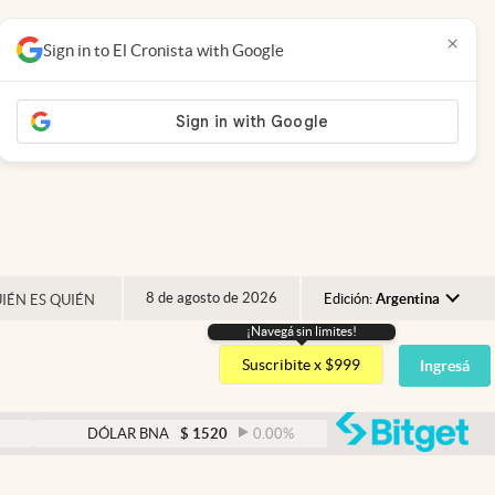
×
Sign in to El Cronista with Google
8 de agosto de 2026
Edición:
Argentina
IÉN ES QUIÉN
¡Navegá sin limites!
Argentina
Suscribite x $999
Ingresá
España
México
abre
DÓLAR BNA
$
1520
0.00
%
DÓLAR BLUE
$
1525
USA
Colombia