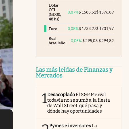
Dólar
CCL
0,87
%
$
1585,52
$
1576,89
(GD30,
48 hs)
0,08
%
$
1733,27
$
1731,97
Euro
Real
0,05
%
$
295,03
$
294,82
brasileño
Las más leídas de Finanzas y
Mercados
1
Desacoplado
El S&P Merval
todavía no se sumó a la fiesta
de Wall Street: qué pasa y
dónde hay oportunidades
Pymes e inversores
La