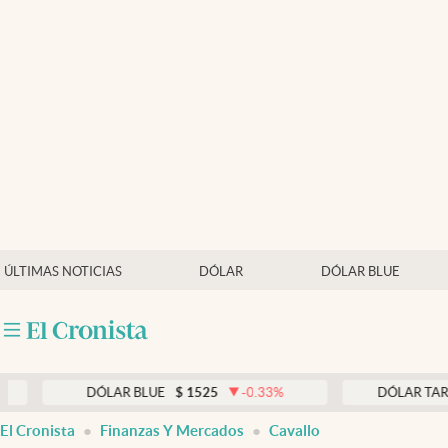
Últimas noticias
Dólar
Members
Economía y Política
Finanzas y Mercados
Mercados Online
ÚLTIMAS NOTICIAS
DÓLAR
DÓLAR BLUE
Negocios
Columnistas
Otras secciones
DÓLAR BLUE
$
1525
-0.33
%
DÓLAR TARJETA
$
1
Apertura
El Cronista
Finanzas Y Mercados
Cavallo