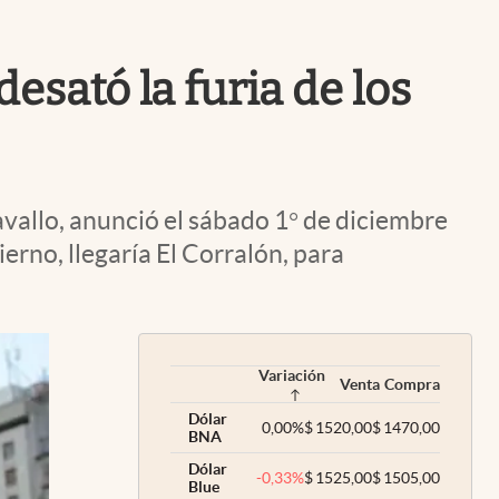
Uruguay
esató la furia de los
vallo, anunció el sábado 1° de diciembre
rno, llegaría El Corralón, para
Variación
Venta
Compra
Dólar
0,00
%
$
1520,00
$
1470,00
BNA
Dólar
-0,33
%
$
1525,00
$
1505,00
Blue