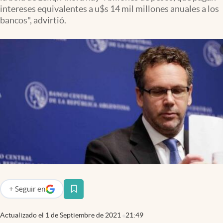
Infotechnology
intereses equivalentes a u$s 14 mil millones anuales a los
bancos", advirtió.
Clase
Clima
Mundial 2026
Eventos Corporativos
El Cronista Studio
Mediakit
abre en nueva pestaña
Argentina
+
Seguir
en
abre en nueva pestaña
Actualizado el
1 de Septiembre de 2021
21:49