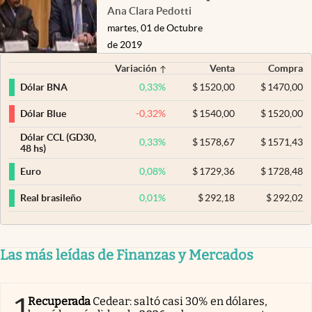
Ana Clara Pedotti
martes, 01 de Octubre
de 2019
Variación
Venta
Compra
0,33
%
$
1520,00
$
1470,00
Dólar BNA
-0,32
%
$
1540,00
$
1520,00
Dólar Blue
Dólar CCL (GD30,
0,33
%
$
1578,67
$
1571,43
48 hs)
0,08
%
$
1729,36
$
1728,48
Euro
0,01
%
$
292,18
$
292,02
Real brasileño
Las más leídas de Finanzas y Mercados
1
Recuperada
Cedear: saltó casi 30% en dólares,