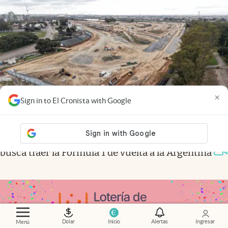
×
Sign in to El Cronista with Google
Cambios
.
La megaobra que cambia el Autódromo y
busca traer la Fórmula 1 de vuelta a la Argentina
Dolar
Inicio
Alertas
Ingresar
Menú