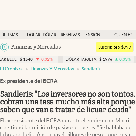
Últimas noticias
ÚLTIMAS
DÓLAR
DÓLAR
RESERVAS
TENSIÓN
QUIÉN ES
Dólar
NOTICIAS
BLUE
BCRA
GEOPOLÍTICA
QUIÉN
Argentina
Finanzas y Mercados
Members
Suscribite x $999
España
Economía y Política
-0.32
%
DÓLAR TARJETA
$
1976
0.33
%
DÓLAR MEP
$
México
El Cronista
Finanzas Y Mercados
Sandleris
Finanzas y Mercados
USA
Ex presidente del BCRA
Mercados Online
Colombia
Uruguay
Sandleris: "Los inversores no son tontos,
Negocios
cobran una tasa mucho más alta porque
Columnistas
saben que van a tratar de licuar deuda"
Otras secciones
El ex presidente del BCRA durante el gobierno de Macri
cuestionó la emisión de pasivos en pesos. "Se hablaba de
Apertura
la bola de Leliq. Ahora hay 4 billones de pesos, que pagan