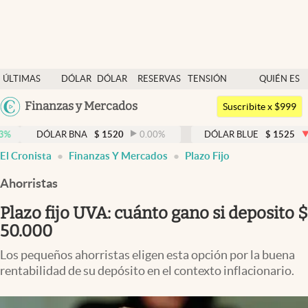
Últimas noticias
ÚLTIMAS
DÓLAR
DÓLAR
RESERVAS
TENSIÓN
QUIÉN ES
Dólar
NOTICIAS
BLUE
BCRA
GEOPOLÍTICA
QUIÉN
Argentina
Finanzas y Mercados
Members
Suscribite x $999
España
Economía y Política
ÓLAR BNA
$
1520
0.00
%
DÓLAR BLUE
$
1525
-0.33
%
México
El Cronista
Finanzas Y Mercados
Plazo Fijo
Finanzas y Mercados
USA
Ahorristas
Mercados Online
Colombia
Uruguay
Plazo fijo UVA: cuánto gano si deposito $
Negocios
50.000
Columnistas
Los pequeños ahorristas eligen esta opción por la buena
Otras secciones
rentabilidad de su depósito en el contexto inflacionario.
Apertura