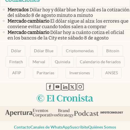
Mercados
Dólar hoy y dólar blue hoy: cuál es la cotización
del sábado 8 de agosto minuto a minuto
Mercado cambiario
El dólar sigue al alza: los errores que
conviene evitar cuando todos salen a comprar
Mercado cambiario
Dólar hoy: a cuánto cotiza el oficial
en los bancos de la City este sábado 8 de agosto
Dólar
Dólar Blue
Criptomonedas
Bitcoin
Fintech
Merval
Quiniela
Calendario de feriados
AFIP
Paritarias
Inversiones
ANSES
abre en nueva pestaña
abre en nueva pestaña
abre en nueva pestaña
abre en nueva pestaña
abre en nueva pestaña
Contacto
Canales de WhatsApp
Suscribite
Quiénes Somos