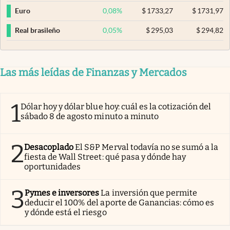
0,08
%
$
1733,27
$
1731,97
Euro
0,05
%
$
295,03
$
294,82
Real brasileño
Las más leídas de Finanzas y Mercados
1
Dólar hoy y dólar blue hoy: cuál es la cotización del
sábado 8 de agosto minuto a minuto
2
Desacoplado
El S&P Merval todavía no se sumó a la
fiesta de Wall Street: qué pasa y dónde hay
oportunidades
3
Pymes e inversores
La inversión que permite
deducir el 100% del aporte de Ganancias: cómo es
y dónde está el riesgo