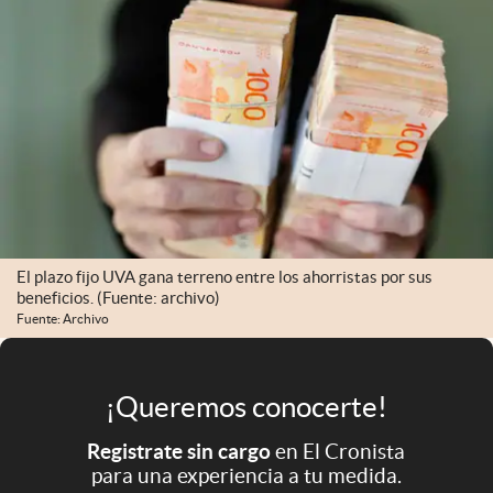
Infotechnology
Clase
Clima
Mundial 2026
Eventos Corporativos
El Cronista Studio
Mediakit
El plazo fijo UVA gana terreno entre los ahorristas por sus
beneficios. (Fuente: archivo)
abre en nueva pestaña
Fuente: Archivo
Argentina
¡Queremos conocerte!
Registrate sin cargo
en El Cronista
para una experiencia a tu medida.