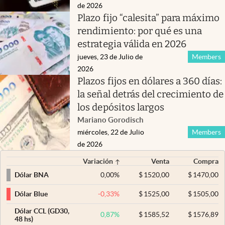
de 2026
Plazo fijo “calesita” para máximo
rendimiento: por qué es una
estrategia válida en 2026
jueves, 23 de Julio de
Members
2026
Plazos fijos en dólares a 360 días:
la señal detrás del crecimiento de
los depósitos largos
Mariano Gorodisch
miércoles, 22 de Julio
Members
de 2026
Variación
Venta
Compra
0,00
%
$
1520,00
$
1470,00
Dólar BNA
-0,33
%
$
1525,00
$
1505,00
Dólar Blue
Dólar CCL (GD30,
0,87
%
$
1585,52
$
1576,89
48 hs)