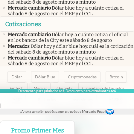
del sábado 8 de agosto minuto a minuto
Mercado cambiario
Dólar blue hoy: a cuánto cotiza el
sábado 8 de agosto con el MEP y el CCL
Cotizaciones
Mercado cambiario
Dólar hoy: a cuánto cotiza el oficial
en los bancos de la City este sábado 8 de agosto
Mercados
Dólar hoy y dólar blue hoy: cuál es la cotización
del sábado 8 de agosto minuto a minuto
Mercado cambiario
Dólar blue hoy: a cuánto cotiza el
sábado 8 de agosto con el MEP y el CCL
Dólar
Dólar Blue
Criptomonedas
Bitcoin
Fintech
Merval
Quiniela
Calendario de feriados
Descuento para jubilados acá
Descuento para estudiantes acá
|
AFIP
Paritarias
Inversiones
ANSES
|
¡Ahora también podés pagar a través de Mercado Pago!
abre en nueva pestaña
abre en nueva pestaña
abre en nueva pestaña
abre en nueva pestaña
abre en nueva pestaña
Promo Primer Mes