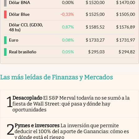
0,00
%
$
1520,00
$
1470,00
Dólar BNA
-0,33
%
$
1525,00
$
1505,00
Dólar Blue
Dólar CCL (GD30,
0,87
%
$
1585,52
$
1576,89
48 hs)
0,08
%
$
1733,27
$
1731,97
Euro
0,05
%
$
295,03
$
294,82
Real brasileño
Las más leídas de Finanzas y Mercados
1
Desacoplado
El S&P Merval todavía no se sumó a la
fiesta de Wall Street: qué pasa y dónde hay
oportunidades
2
Pymes e inversores
La inversión que permite
deducir el 100% del aporte de Ganancias: cómo es
y dónde está el riesgo