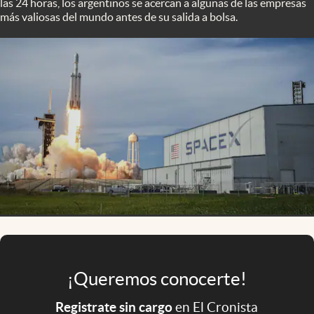
las 24 horas, los argentinos se acercan a algunas de las empresas
Infotechnology
más valiosas del mundo antes de su salida a bolsa.
Clase
Clima
Mundial 2026
Eventos Corporativos
El Cronista Studio
Mediakit
abre en nueva pestaña
Argentina
¡Queremos conocerte!
Registrate sin cargo
en El Cronista