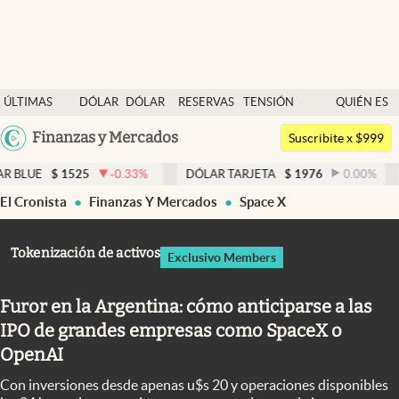
Últimas noticias
ÚLTIMAS
DÓLAR
DÓLAR
RESERVAS
TENSIÓN
QUIÉN ES
Dólar
NOTICIAS
BLUE
BCRA
GEOPOLÍTICA
QUIÉN
Argentina
Finanzas y Mercados
Members
Suscribite x $999
España
Economía y Política
1525
-0.33
%
DÓLAR TARJETA
$
1976
0.00
%
DÓLAR M
México
El Cronista
Finanzas Y Mercados
Space X
Finanzas y Mercados
USA
Mercados Online
Colombia
Tokenización de activos
Exclusivo Members
Uruguay
Negocios
Furor en la Argentina: cómo anticiparse a las
Columnistas
IPO de grandes empresas como SpaceX o
Otras secciones
OpenAI
Apertura
Con inversiones desde apenas u$s 20 y operaciones disponibles