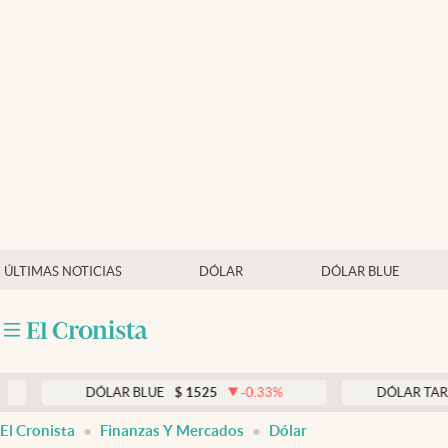
Últimas noticias
Dólar
Members
Economía y Política
Finanzas y Mercados
Mercados Online
ÚLTIMAS NOTICIAS
DÓLAR
DÓLAR BLUE
Negocios
Columnistas
Otras secciones
DÓLAR BLUE
$
1525
-0.33
%
DÓLAR TARJETA
$
1
Apertura
El Cronista
Finanzas Y Mercados
Dólar