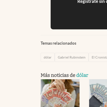
Registrate sin
Temas relacionados
dólar
Gabriel Rubinstein
El Cronist
Más noticias de
dólar