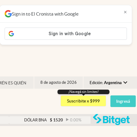
×
Sign in to El Cronista with Google
8 de agosto de 2026
Edición:
Argentina
IÉN ES QUIÉN
¡Navegá sin limites!
Argentina
Suscribite x $999
Ingresá
España
México
abre
DÓLAR BNA
$
1520
0.00
%
DÓLAR BLUE
$
1525
USA
Colombia