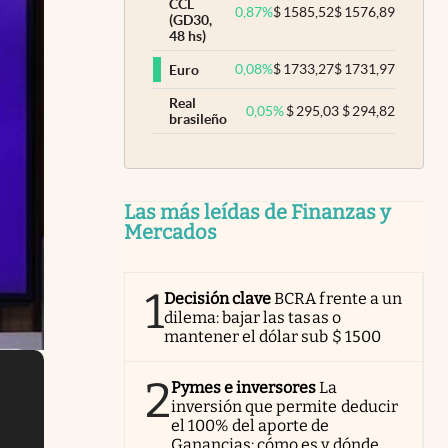
CCL
0,87
%
$
1585,52
$
1576,89
(GD30,
48 hs)
0,08
%
$
1733,27
$
1731,97
Euro
Real
0,05
%
$
295,03
$
294,82
brasileño
Las más leídas de Finanzas y
Mercados
1
Decisión clave
BCRA frente a un
dilema: bajar las tasas o
mantener el dólar sub $ 1500
2
Pymes e inversores
La
inversión que permite deducir
el 100% del aporte de
Ganancias: cómo es y dónde