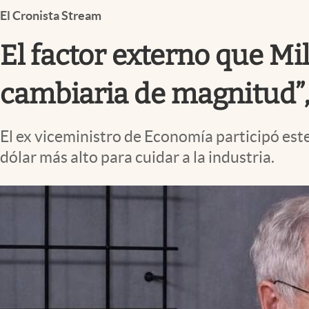
Infotechnology
El Cronista Stream
Clase
El factor externo que Mil
Clima
cambiaria de magnitud”,
Mundial 2026
Eventos Corporativos
El ex viceministro de Economía participó est
El Cronista Studio
dólar más alto para cuidar a la industria.
Mediakit
abre en nueva pestaña