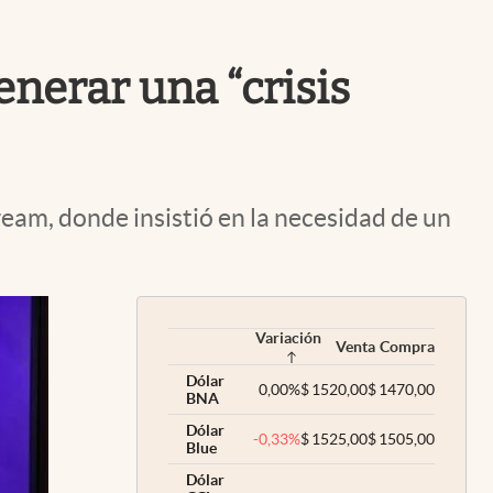
Uruguay
enerar una “crisis
ream, donde insistió en la necesidad de un
Variación
Venta
Compra
Dólar
0,00
%
$
1520,00
$
1470,00
BNA
Dólar
-0,33
%
$
1525,00
$
1505,00
Blue
Dólar