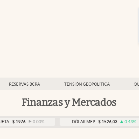
RESERVAS BCRA
TENSIÓN GEOPOLÍTICA
QU
Finanzas y Mercados
976
0.00
%
DÓLAR MEP
$
1526,03
0.43
%