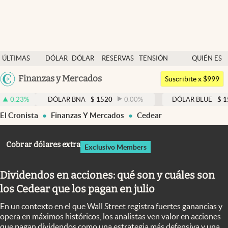
Últimas noticias
ÚLTIMAS
DÓLAR
DÓLAR
RESERVAS
TENSIÓN
QUIÉN ES
Dólar
NOTICIAS
BLUE
BCRA
GEOPOLÍTICA
QUIÉN
Argentina
Finanzas y Mercados
Members
Suscribite x $999
España
Economía y Política
DÓLAR BNA
$
1520
0.00
%
DÓLAR BLUE
$
1530
-0.65
México
El Cronista
Finanzas Y Mercados
Cedear
Finanzas y Mercados
USA
Mercados Online
Colombia
Cobrar dólares extra
Exclusivo Members
Uruguay
Negocios
Dividendos en acciones: qué son y cuáles son
Columnistas
los Cedear que los pagan en julio
Otras secciones
En un contexto en el que Wall Street registra fuertes ganancias y
Apertura
opera en máximos históricos, los analistas ven valor en acciones
que pagan dividendos como una estrategia más defensiva y una