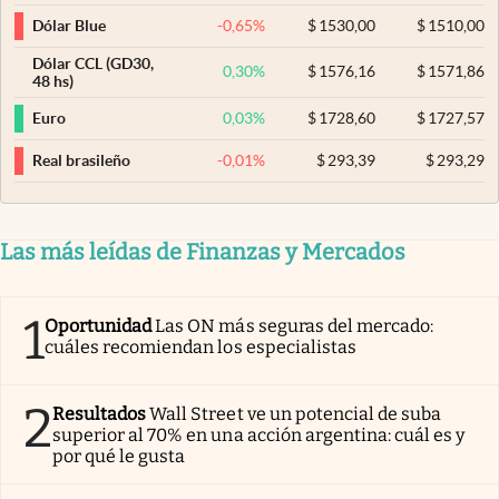
-0,65
%
$
1530,00
$
1510,00
Dólar Blue
Dólar CCL (GD30,
0,30
%
$
1576,16
$
1571,86
48 hs)
0,03
%
$
1728,60
$
1727,57
Euro
-0,01
%
$
293,39
$
293,29
Real brasileño
Las más leídas de Finanzas y Mercados
1
Oportunidad
Las ON más seguras del mercado:
cuáles recomiendan los especialistas
2
Resultados
Wall Street ve un potencial de suba
superior al 70% en una acción argentina: cuál es y
por qué le gusta