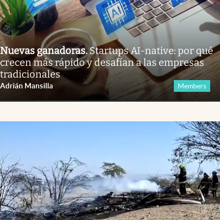
Nuevas ganadoras
.
Startups AI-native: por qué
crecen más rápido y desafían a las empresas
tradicionales
Adrián Mansilla
Members