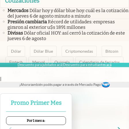
Cotizaciones
Mercados
Dólar hoy y dólar blue hoy: cuál es la cotización
del jueves 6 de agosto minuto a minuto
Presión cambiaria
Récord de utilidades: empresas
giraron al exterior u$s 1891 millones
Divisas
Dólar oficial HOY: así cerró la cotización de este
jueves 6 de agosto
Dólar
Dólar Blue
Criptomonedas
Bitcoin
Fintech
Merval
Quiniela
Calendario de feriados
Descuento para jubilados acá
Descuento para estudiantes acá
|
AFIP
Paritarias
Inversiones
ANSES
|
¡Ahora también podés pagar a través de Mercado Pago!
abre en nueva pestaña
abre en nueva pestaña
abre en nueva pestaña
abre en nueva pestaña
abre en nueva pestaña
Promo Primer Mes
Por 1 mes a:
Contacto
Canales de WhatsApp
Suscribite
Quiénes Somos