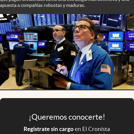
Infotechnology
apuesta a compañías robustas y maduras.
Clase
Clima
Mundial 2026
Eventos Corporativos
El Cronista Studio
Mediakit
abre en nueva pestaña
Argentina
¡Queremos conocerte!
Registrate sin cargo
en El Cronista