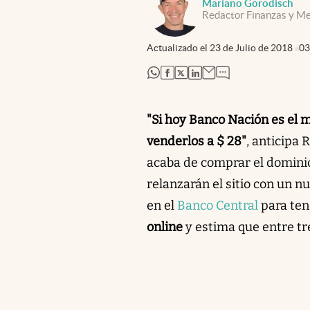
Mariano Gorodisch
Redactor Finanzas y M
Actualizado el
23 de Julio de 2018
03
abre en nueva pestaña
abre en nueva pestaña
abre en nueva pestaña
abre en nueva pestaña
"Si hoy Banco Nación es el 
venderlos a $ 28"
, anticipa
acaba de comprar el dominio
relanzarán el sitio con un n
en el
Banco Central
para ten
online
y estima que entre tr