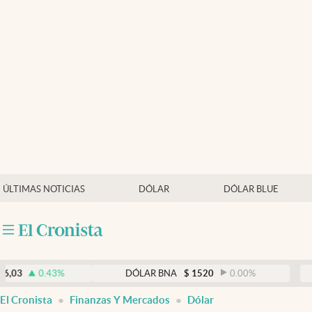
Últimas noticias
Dólar
Members
Economía y Política
Finanzas y Mercados
Mercados Online
ÚLTIMAS NOTICIAS
DÓLAR
DÓLAR BLUE
Negocios
Columnistas
Otras secciones
0.43
%
DÓLAR BNA
$
1520
0.00
%
DÓ
Apertura
El Cronista
Finanzas Y Mercados
Dólar