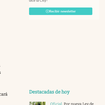
dice la City?
Recibir newsletter
a
s
Destacadas de hoy
cará
Oficial
.
Por nueva Ley de