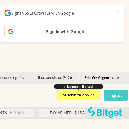
×
Sign in to El Cronista with Google
8 de agosto de 2026
Edición:
Argentina
IÉN ES QUIÉN
¡Navegá sin limites!
Argentina
Suscribite x $999
Ingresá
España
México
abre
0.00
%
DÓLAR MEP
$
1526,03
0.43
%
USA
Colombia