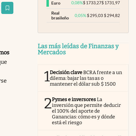
0,08
%
$
1733,27
$
1731,97
Euro
estaña
Real
0,05
%
$
295,03
$
294,82
brasileño
Las más leídas de Finanzas y
Mercados
emos
que
1
Decisión clave
BCRA frente a un
dilema: bajar las tasas o
rse
mantener el dólar sub $ 1500
2
Pymes e inversores
La
inversión que permite deducir
el 100% del aporte de
Ganancias: cómo es y dónde
está el riesgo