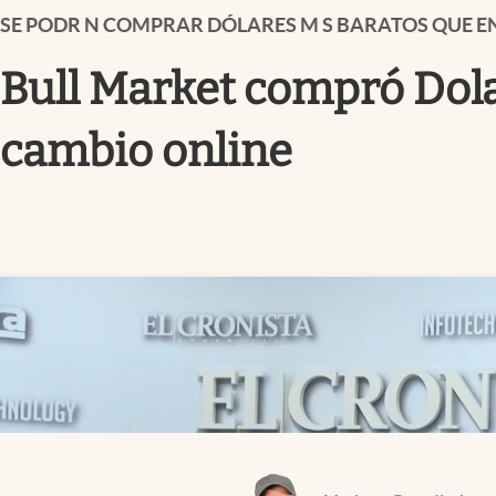
Infotechnology
SE PODR N COMPRAR DÓLARES M S BARATOS QUE E
Clase
Bull Market compró Dola
Clima
cambio online
Mundial 2026
Eventos Corporativos
El Cronista Studio
Mediakit
abre en nueva pestaña