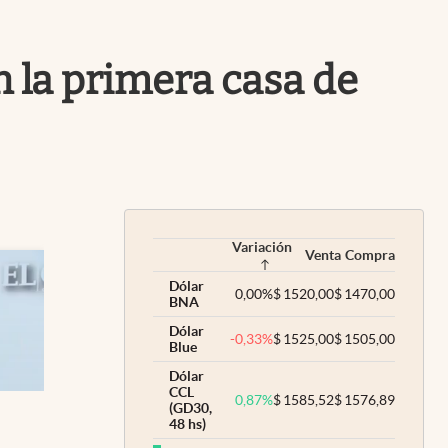
Uruguay
 la primera casa de
Variación
Venta
Compra
Dólar
0,00
%
$
1520,00
$
1470,00
BNA
Dólar
-0,33
%
$
1525,00
$
1505,00
Blue
Dólar
CCL
0,87
%
$
1585,52
$
1576,89
(GD30,
48 hs)