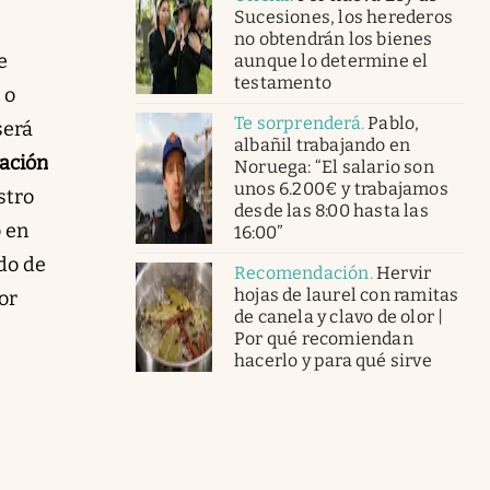
Sucesiones, los herederos
no obtendrán los bienes
e
aunque lo determine el
testamento
 o
Te sorprenderá
.
Pablo,
será
albañil trabajando en
ación
Noruega: “El salario son
unos 6.200€ y trabajamos
stro
desde las 8:00 hasta las
ó en
16:00”
do de
Recomendación
.
Hervir
hojas de laurel con ramitas
or
de canela y clavo de olor |
Por qué recomiendan
hacerlo y para qué sirve