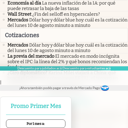
Economía al día
La nueva inflación de la IA: por qué
puede retrasar la baja de las tasas
Wall Street
¿Fin del selloff en hyperscalers?
Mercados
Dólar hoy y dólar blue hoy: cuál es la cotización
del lunes 10 de agosto minuto a minuto
Cotizaciones
Mercados
Dólar hoy y dólar blue hoy: cuál es la cotización
del lunes 10 de agosto minuto a minuto
La previa del mercado
El mercado en modo incógnita
sobre el IPC: la línea del 2% y qué bonos recomiendan los
fondos
Descuento para jubilados acá
Descuento para estudiantes acá
|
¿Giro diplomático?
Karina Milei viajará a China: qué
busca el Gobierno y cómo juega EE.UU., el tercero en
|
discordia
¡Ahora también podés pagar a través de Mercado Pago!
abre en nueva pestaña
abre en nueva pestaña
abre en nueva pestaña
abre en nueva pestaña
abre en nueva pestaña
Promo Primer Mes
Por 1 mes a: