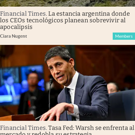
Financial Times
.
La estancia argentina donde
los CEOs tecnológicos planean sobrevivir al
apocalipsis
Ciara Nugent
Members
Financial Times
.
Tasa Fed: Warsh se enfrenta al
mercado y redobla su estrategia