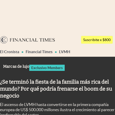
Últimas noticias
Dólar
Argentina
Members
Suscribite x $800
España
Economía y Política
El Cronista
Financial Times
LVMH
México
Finanzas y Mercados
USA
Marcas de lujo
Exclusivo Members
Mercados Online
Colombia
Uruguay
Negocios
¿Se terminó la fiesta de la familia más rica del
mundo? Por qué podría frenarse el boom de su
Columnistas
negocio
Otras secciones
El ascenso de LVMH hasta convertirse en la primera compañía
Apertura
europea de US$ 500.000 millones ilustra el crecimiento al parecer
irrefrenable del sector