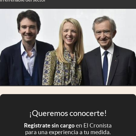
Infotechnology
Clase
Clima
Mundial 2026
Eventos Corporativos
El Cronista Studio
Mediakit
abre en nueva pestaña
Argentina
¡Queremos conocerte!
Registrate sin cargo
en El Cronista
para una experiencia a tu medida.