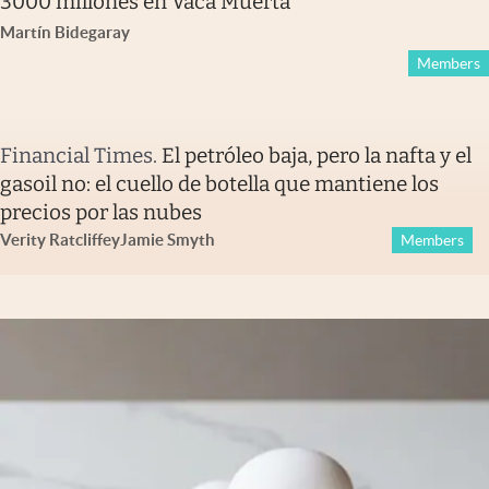
3000 millones en Vaca Muerta
Martín Bidegaray
Members
Financial Times
.
El petróleo baja, pero la nafta y el
gasoil no: el cuello de botella que mantiene los
precios por las nubes
Verity Ratcliffe
y
Jamie Smyth
Members