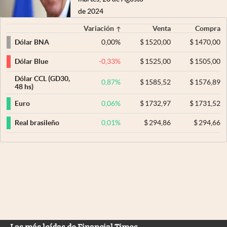
de 2024
Variación
Venta
Compra
0,00
%
$
1520,00
$
1470,00
Dólar BNA
-0,33
%
$
1525,00
$
1505,00
Dólar Blue
Dólar CCL (GD30,
0,87
%
$
1585,52
$
1576,89
48 hs)
0,06
%
$
1732,97
$
1731,52
Euro
0,01
%
$
294,86
$
294,66
Real brasileño