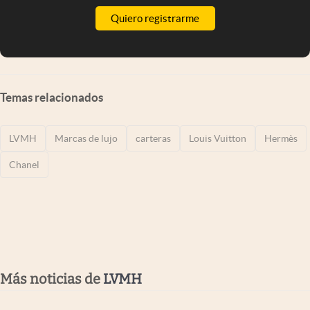
Quiero registrarme
Temas relacionados
LVMH
Marcas de lujo
carteras
Louis Vuitton
Hermès
Chanel
Más noticias de
LVMH