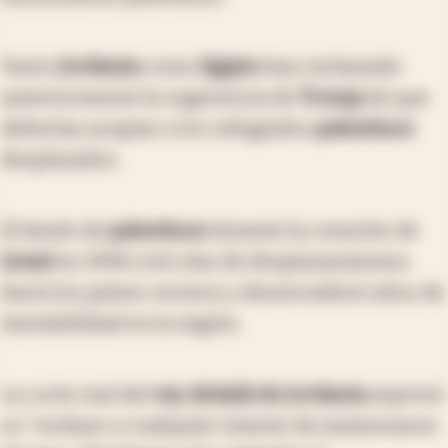
Tanto
Jordania
como
Egipto
han rechazado
anteriormente la sugerencia de
Trump
de que
deberían aceptar a los refugiados
palestinos
desplazados.
El éxodo de
palestinos
durante la creación de
Israel
en 1948 creó olas de desplazamientos
hacia los países vecinos y desencadenó años de
inestabilidad en la región.
La corte real del
rey Abdalá de Jordania
expresó
su "rechazo a cualquier intento de anexionarse