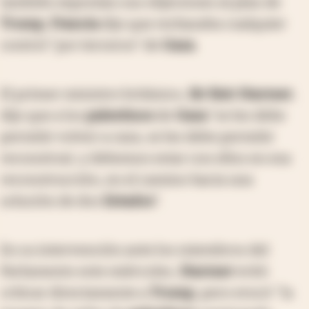
también exponían sus objeciones al plan de
Trump
,
Francia
dijo que rechazaba cualquier
control "por terceros" de
Gaza
.
El primer ministro británico,
Sir Keir Starmer
,
dijo que a los
palestinos
de
Gaza
"se les debe
permitir volver a casa, se les debe permitir
reconstruir, y debemos estar con ellos en esa
reconstrucción, en el camino hacia una
solución de dos
Estados
".
En su intervención ante los miembros del
Parlamento este miércoles,
Starmer
evitó
criticar directamente a
Trump
, pero evocó "la