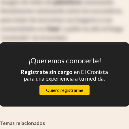
imagen de miles de
palestinos
caminando,
literalmente caminando entre los escombros,
para tratar de encontrar sus hogares y sus
comunidades en
Gaza
" y pidió un alto el fuego
"sostenido" en el enclave.
¡Queremos conocerte!
Registrate sin cargo
en El Cronista
para una experiencia a tu medida.
Quiero registrarme
Temas relacionados