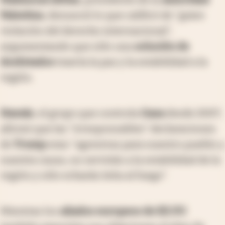
Palestina
, denunció lo que calificó de "grave
violación del derecho internacional",
argumentando que sólo una
solución de
dos
Estados
traería la paz y la estabilidad a la
región.
Hamás
, el grupo que controla
Gaza
desde 2007,
afirmó que las "irresponsables" declaraciones
de
Trump
eran "agresivas para nuestro pueblo y
nuestra causa, no servirán a la estabilidad de la
región y sólo echarán leña al fuego".
Mientras los
aliados europeos de EE.UU
.