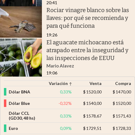
20:41
Rociar vinagre blanco sobre las
llaves: por qué se recomienda y
para qué funciona
19:26
El aguacate michoacano está
atrapado entre la inseguridad y
las inspecciones de EEUU
Mario Alavez
19:06
Variación
Venta
Compra
Dólar BNA
0,33
%
$
1520,00
$
1470,00
Dólar Blue
-0,32
%
$
1540,00
$
1520,00
Dólar CCL
0,33
%
$
1578,67
$
1571,43
(GD30, 48 hs)
Euro
0,09
%
$
1729,51
$
1728,33