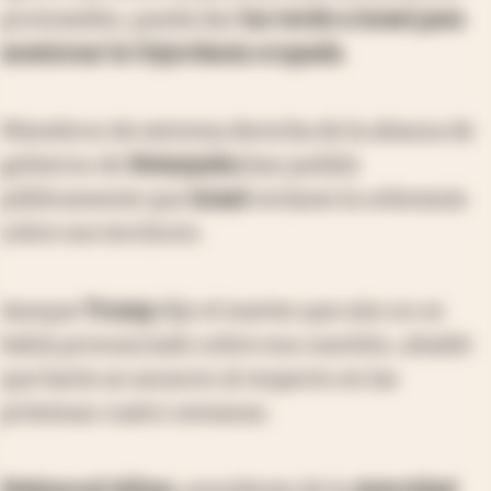
proisraelíes, pueda dar
luz verde a Israel para
anexionar la Cisjordania ocupada
.
Miembros de extrema derecha de la alianza de
gobierno de
Netanyahu
han pedido
públicamente que
Israel
reclame la soberanía
sobre ese territorio.
Aunque
Trump
dijo el martes que aún no se
había pronunciado sobre esa cuestión, añadió
que haría un anuncio al respecto en las
próximas cuatro semanas.
Mahmoud Abbas
, presidente de la
Autoridad