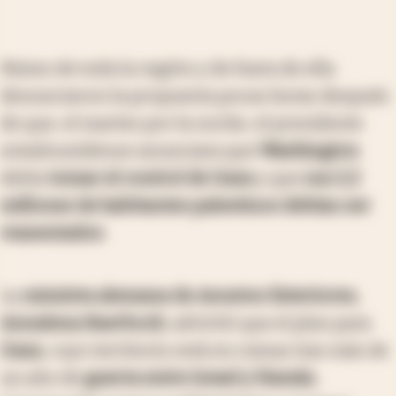
Países de toda la región y de fuera de ella
denunciaron la propuesta pocas horas después
de que, el martes por la noche, el presidente
estadounidense anunciara que
Washington
debía
tomar el control de Gaza
y que
sus 2,2
millones de habitantes palestinos debían ser
reasentados
.
La
ministra alemana de Asuntos Exteriores,
Annalena Baerbock
, advirtió que el plan para
Gaza
, cuyo territorio está en ruinas tras más de
un año de
guerra entre Israel y Hamás
,