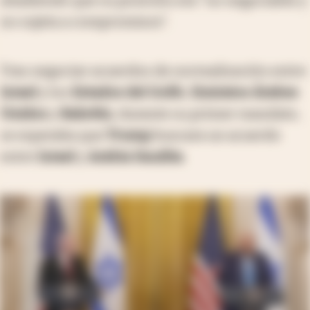
añadiendo que su posición era "no negociable y
no sujeta a compromisos".
Tras negociar acuerdos de normalización entre
Israel
y los
Estados del Golfo
,
Emiratos Árabes
Unidos
y
Bahréin
, durante su primer mandato,
se esperaba que
Trump
buscara un acuerdo
entre
Israel
y
Arabia Saudita
.