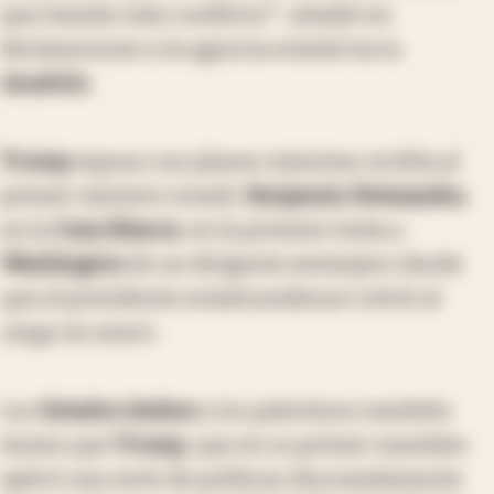
que traerán más conflicto?", añadió en
declaraciones a la agencia estatal turca
Anadolu
.
Trump
expuso sus planes mientras recibía al
primer ministro israelí,
Benjamin Netanyahu
,
en la
Casa Blanca
, en la primera visita a
Washington
de un dirigente extranjero desde
que el presidente estadounidense volvió al
cargo en enero.
Los
Estados árabes
y los palestinos también
temen que
Trump
, que en su primer mandato
aplicó una serie de políticas descaradamente