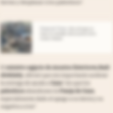
tierras y desplazar a los palestinos".
abre en nueva pestaña
Financial Times
.
Alto al fuego en
Gaza: los detalles del acuerdo entre
Israel y Hamás
El
ministro egipcio de Asuntos Exteriores,
Badr
Abdelatty
, afirmó que era importante acelerar
la entrega de ayuda a
Gaza
"sin que los
palestinos
abandonen la
Franja de Gaza
,
especialmente dado el apego a su tierra y su
negativa a irse".