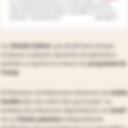
En noviembre hay elecciones en Estados Unidos. Trump
viene cayendo en la encuestas o sea los demócratas en el
poder pueden efectuar cambios en la política con sus socios
...
Leer más
naturales, o sea mejorar Euro
Los
Estados árabes
, que desde hace tiempo
rechazan cualquier expulsión de palestinos,
también se apuraron a atacar las
propuestas de
Trump
.
El Ministerio de Relaciones Exteriores de
Arabia
Saudita
dijo este miércoles que el país "no
establecería relaciones diplomáticas con
Israel
"
sin un
Estado palestino
independiente,