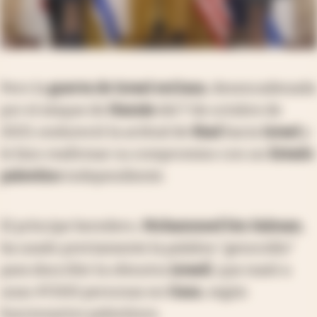
Pero la
guerra de Israel en
Gaza
, desencadenada
por el ataque de
Hamás
del 7 de octubre de
2023, endureció la actitud de
Riad
hacia
Israel
y
le hizo reafirmar su compromiso con un
Estado
palestino
independiente.
El príncipe heredero,
Mohammed bin Salman
,
ha usado previamente la palabra "genocidio"
para describir la ofensiva
israelí
, que mató a
unas 47.000 personas en
Gaza
, según
funcionarios palestinos.