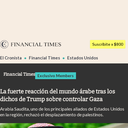
Últimas noticias
Dólar
Argentina
Members
Suscribite x $800
España
Economía y Política
El Cronista
Financial Times
Estados Unidos
México
Finanzas y Mercados
USA
Financial Times
Exclusivo Members
Mercados Online
Colombia
Uruguay
Negocios
La fuerte reacción del mundo árabe tras los
dichos de Trump sobre controlar Gaza
Columnistas
Arabia Saudita, uno de los principales aliados de Estados Unidos
Otras secciones
en la región, rechazó el desplazamiento de palestinos.
Apertura