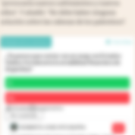
"provocaría nuevos sufrimientos y nuevos
odios". Y añadió: "No debe haber ninguna
solución sobre las cabezas de los palestinos".
Debate de los lectores
16 en línea
¿Te parece que contar con un swap con Estados
Unidos fortalecería la estabilidad financiera de
Argentina?
Sí
No
23 votos
4 argumentos
Ver resultado
ROBERTO JOSE VITO BUFFA
No