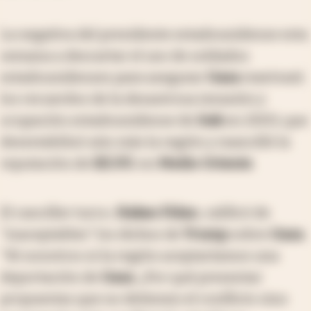
La negativa del presidente estadounidense esta
semana a descartar el uso de soldados
estadounidenses para asegurar
Gaza
reavivará
los recuerdos de la desastrosa invasión y
ocupación estadounidense de
Irak
en 2003, que
desestabilizó aún más la región y mancilló la
reputación de
EE.UU.
en
Medio Oriente
.
El canciller turco,
Hakan Fidan
, calificó de
"inaceptables" los dichos de
Trump
sobre
Gaza
.
"Ni nosotros ni la región aceptaríamos una
deportación de
Gaza
. ¿Por qué presentar
propuestas que no detienen el conflicto sino