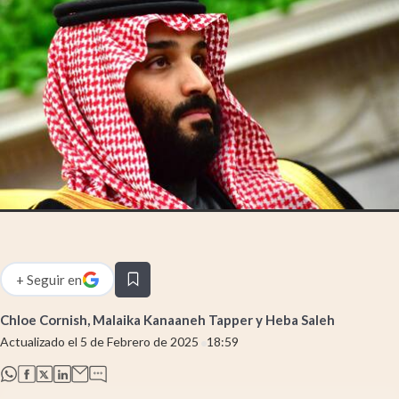
Infotechnology
Clase
Clima
Mundial 2026
Eventos Corporativos
El Cronista Studio
Mediakit
abre en nueva pestaña
Argentina
+
Seguir
en
abre en nueva pestaña
Chloe Cornish, Malaika Kanaaneh Tapper y Heba Saleh
Actualizado el
5 de Febrero de 2025
18:59
abre en nueva pestaña
abre en nueva pestaña
abre en nueva pestaña
abre en nueva pestaña