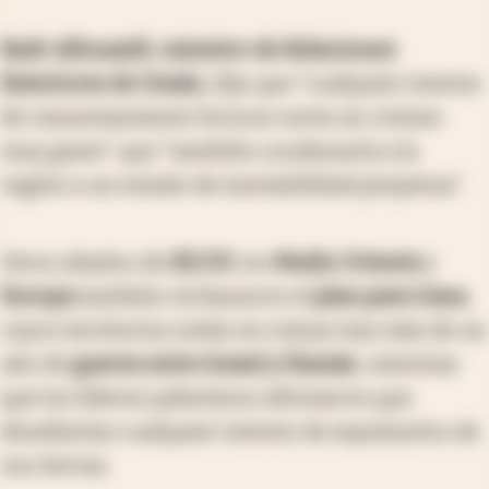
Badr Albusaidi
,
ministro de Relaciones
Exteriores de Omán
, dijo que "cualquier intento
de reasentamiento forzoso sería un crimen
muy grave" que "también condenaría a la
región a un estado de inestabilidad perpetua".
Otros aliados de
EE.UU.
en
Medio Oriente
y
Europa
también rechazaron el
plan para Gaza
,
cuyos territorios están en ruinas tras más de un
año de
guerra entre Israel y Hamás
, mientras
que los líderes palestinos afirmaron que
desafiarían cualquier intento de expulsarlos de
sus tierras.