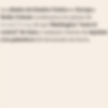
Los
aliados de Estados Unidos
en
Europa
y
Medio Oriente
condenaron los planes de
Donald Trump
de que
Washington "tome el
control" de Gaza
y cualquier intento de
expulsar
a los palestinos
del devastado territorio.