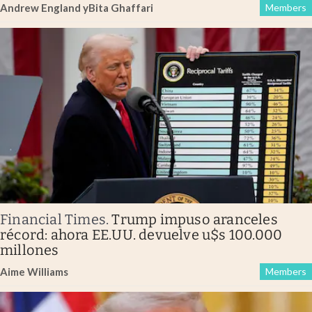
Andrew England
y
Bita Ghaffari
Members
Financial Times
.
Trump impuso aranceles
récord: ahora EE.UU. devuelve u$s 100.000
millones
Aime Williams
Members