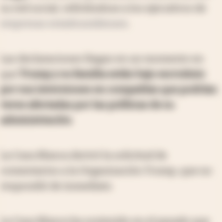
su red social, refiriéndose a los ejecutivos de
empresas estadounidenses
.
Las declaraciones llegan en un momento en
que
Trump y su familia están bajo escrutinio
por sus inversiones en compañías que podrían
verse afectadas por las políticas de su
administración
.
La Casa Blanca derivó la solicitud de
comentarios a la Organización Trump, que no
respondió de inmediato.
La Casa Blanca ha sostenido en el pasado que