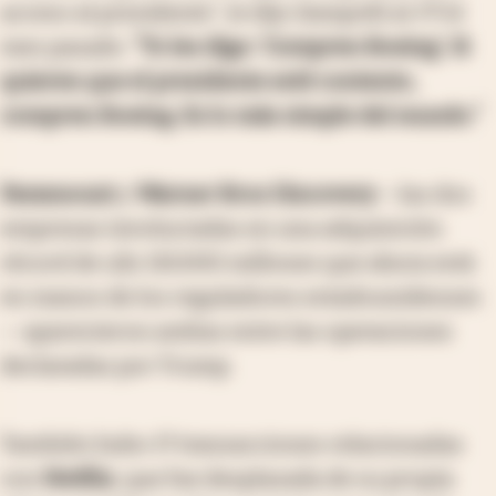
acceso al presidente”, le dijo Zampolli al
FT
el
mes pasado.
“Yo les digo: ‘Compren Boeing’. Si
quieren que el presidente esté contento,
compren Boeing. Es lo más simple del mundo.”
Paramount
y
Warner Bros Discovery
—las dos
empresas involucradas en una adquisición
récord de u$s 110.000 millones que ahora está
en manos de los reguladores estadounidenses
— aparecieron ambas entre las operaciones
declaradas por Trump.
También hubo 17 transacciones relacionadas
con
Netflix
, que fue desplazada de su propia