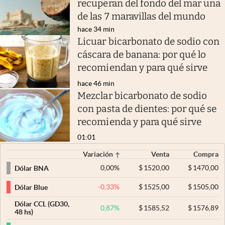
recuperan del fondo del mar una
de las 7 maravillas del mundo
hace 34 min
Licuar bicarbonato de sodio con
cáscara de banana: por qué lo
recomiendan y para qué sirve
hace 46 min
Mezclar bicarbonato de sodio
con pasta de dientes: por qué se
recomienda y para qué sirve
01:01
Variación
Venta
Compra
0,00
%
$
1520,00
$
1470,00
Dólar BNA
-0,33
%
$
1525,00
$
1505,00
Dólar Blue
Dólar CCL (GD30,
0,87
%
$
1585,52
$
1576,89
48 hs)