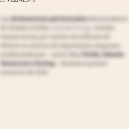
Las
declaraciones patrimoniales
del presidente
de Estados Unidos,
Donald Trump
, revelan
transacciones por cientos de millones de
dólares en valores de importantes empresas
estadounidenses —entre ellas
Nvidia, Palantir,
Paramount y Boeing
— durante el primer
trimestre de 2026.