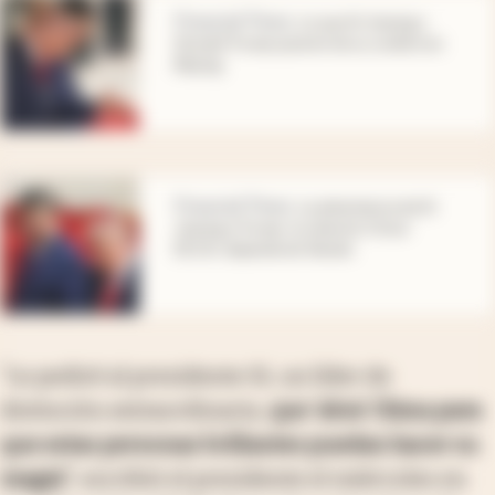
abre en nueva pestaña
Financial Times
.
Lo que Xi Jinping y
Donald Trump quieren de su cumbre en
Beijing
abre en nueva pestaña
Financial Times
.
La advertencia de Xi
Jinping a Trump: la relación China-
EE.UU. depende de Taiwán
“Le pediré al presidente Xi, un líder de
distinción extraordinaria,
que ‘abra’ China para
que estas personas brillantes puedan hacer su
magia”
, escribió el presidente el miércoles en