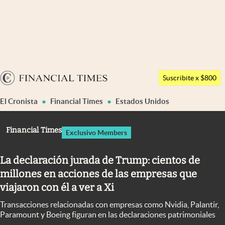
Últimas noticias
Dólar
Argentina
Members
Suscribite x $800
España
Economía y Política
El Cronista
Financial Times
Estados Unidos
México
Finanzas y Mercados
USA
Financial Times
Exclusivo Members
Mercados Online
Colombia
Uruguay
Negocios
La declaración jurada de Trump: cientos de
millones en acciones de las empresas que
Columnistas
viajaron con él a ver a Xi
Otras secciones
Transacciones relacionadas con empresas como Nvidia, Palantir,
Apertura
Paramount y Boeing figuran en las declaraciones patrimoniales