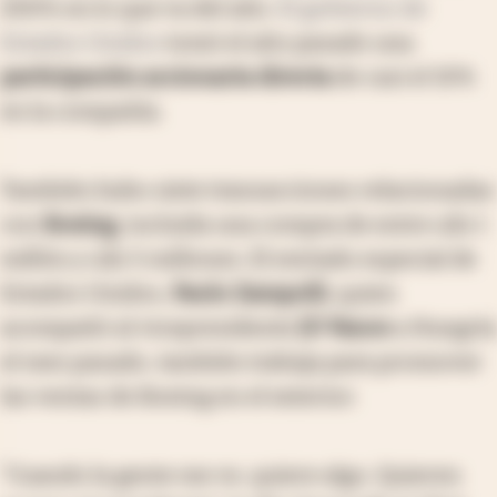
200% en lo que va del año.
El gobierno de
Estados Unidos
tomó el año pasado una
participación accionaria directa
de casi el 10%
en la compañía.
También hubo siete transacciones relacionadas
con
Boeing
, incluida una compra de entre u$s 1
millón y u$s 5 millones. El enviado especial de
Estados Unidos,
Paolo Zampolli
, quien
acompañó al vicepresidente
JD Vance
a Hungría
el mes pasado, también trabaja para promover
las ventas de Boeing en el exterior.
“Cuando la gente me ve, quiere algo. Quieren