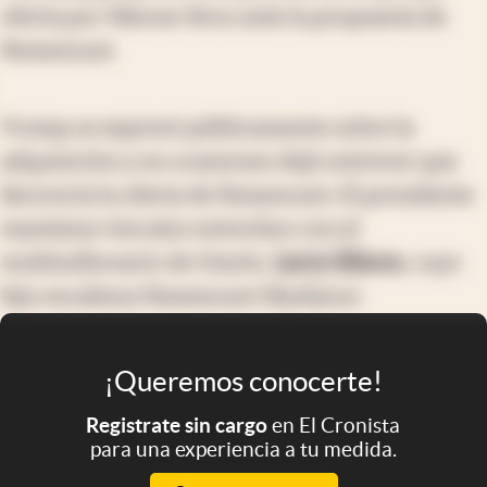
oferta por Warner Bros ante la propuesta de
Paramount.
Trump se expresó públicamente sobre la
adquisición y en ocasiones dejó entrever que
favorecía la oferta de Paramount. El presidente
mantiene vínculos estrechos con el
multimillonario de Oracle,
Larry Ellison
, cuyo
hijo encabeza Paramount Skydance.
¡Queremos conocerte!
Registrate sin cargo
en El Cronista
para una experiencia a tu medida.