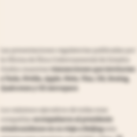
Las presentaciones regulatorias publicadas por
la Oficina de Ética Gubernamental de Estados
Unidos muestran
transacciones que involucran
a Tesla, Nvidia, Apple, Meta, Visa, Citi, Boeing,
Qualcomm y GE Aerospace
.
Los máximos ejecutivos de todas esas
compañías
acompañaron al presidente
estadounidense en su viaje a Beijing
esta