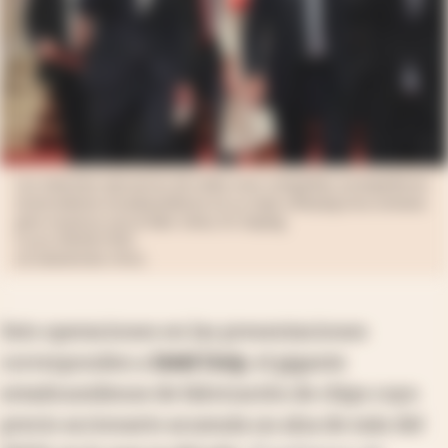
Los máximos ejecutivos de todas esas compañías acompañaron
al presidente estadounidense en su viaje a Beijing esta semana
para reunirse con el líder chino, Xi Jinping.
Fuente: EPA/REUTERS
GO NAKAMURA / POOL
Seis operaciones en las presentaciones
corresponden a
Intel Corp
, el gigante
estadounidense de fabricación de chips cuyo
precio accionario acumula un alza de más del