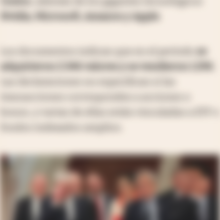
Costco
, además de los gigantes tecnológicos
Nvidia, Microsoft, Amazon y Apple
.
Los documentos indican que en el período
se
adquirieron 2.346 valores y se vendieron 1.296
.
Las declaraciones no especifican si las
transacciones corresponden a acciones o
bonos, y varias de ellas están vinculadas a ETF o
fondos indexados amplios.