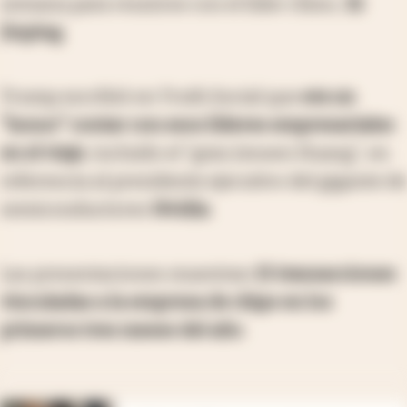
semana para reunirse con el líder chino,
Xi
Jinping
.
Trump escribió en Truth Social que
era un
“honor” contar con esos líderes empresariales
en el viaje
, incluido el “gran Jensen Huang”, en
referencia al presidente ejecutivo del gigante de
semiconductores
Nvidia
.
Las presentaciones muestran
15 transacciones
vinculadas a la empresa de chips en los
primeros tres meses del año
.