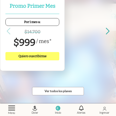
Promo Primer Mes
Economía al día
.
El mercado ya mira a 2027: cómo
influye la política en las inversiones
Por 1 mes a:
$
14.700
$
999
/
mes
*
Quiero suscribirme
Ver todos los planes
Dolar
Inicio
Alertas
Ingresar
Menú