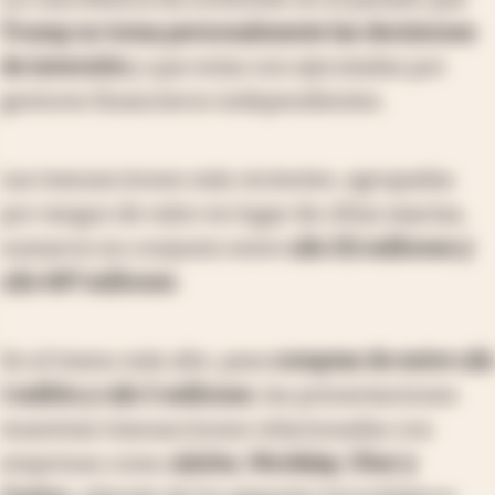
Trump no toma personalmente las decisiones
de inversión
y que estas son ejecutadas por
gestores financieros independientes.
Las transacciones más recientes, agrupadas
por rangos de valor en lugar de cifras exactas,
sumaron en conjunto entre
u$s 211 millones y
u$s 687 millones
.
En el tramo más alto, para
compras de entre u$s
1 millón y u$s 5 millones
, las presentaciones
muestran transacciones relacionadas con
empresas como
Adobe, Workday, Uber y