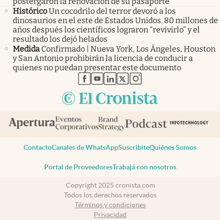
postergaron la renovación de su pasaporte
Histórico
Un cocodrilo del terror devoró a los
dinosaurios en el este de Estados Unidos. 80 millones de
años después los científicos lograron “revivirlo” y el
resultado los dejó helados
Medida
Confirmado | Nueva York, Los Ángeles, Houston
y San Antonio prohibirán la licencia de conducir a
quienes no puedan presentar este documento
abre en nueva pestaña
abre en nueva pestaña
abre en nueva pestaña
abre en nueva pestaña
abre en nueva pestaña
Contacto
Canales de WhatsApp
Suscribite
Quiénes Somos
Portal de Proveedores
Trabajá con nosotros
Copyright 2025 cronista.com
Todos los derechos reservados
Términos y condiciones
Privacidad