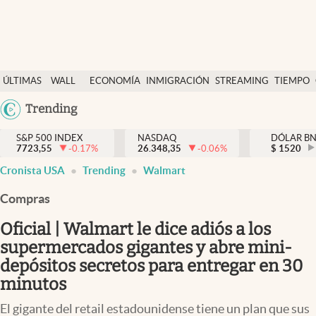
Últimas Noticias
ÚLTIMAS
WALL
ECONOMÍA
INMIGRACIÓN
STREAMING
TIEMPO
Finanzas y economía
NOTICIAS
STREET
Argentina
Trending
Wall Street y dólar
Y
España
Inmigración
DÓLAR
S&P 500 INDEX
NASDAQ
DÓLAR B
7723,55
-0.17
%
26.348,35
-0.06
%
México
$
1520
Trending
Cronista USA
Trending
Walmart
USA
Tiempo
Colombia
Compras
Uruguay
Ciencia y salud
Oficial | Walmart le dice adiós a los
Espiritual
supermercados gigantes y abre mini-
depósitos secretos para entregar en 30
Streaming
minutos
PC y mobile
El gigante del retail estadounidense tiene un plan que sus