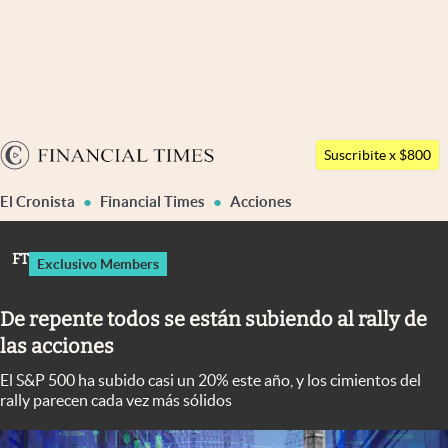
Últimas noticias
Dólar
Argentina
Members
Suscribite x $800
España
Economía y Política
El Cronista
Financial Times
Acciones
México
Finanzas y Mercados
USA
FT
Exclusivo Members
Mercados Online
Colombia
Uruguay
Negocios
De repente todos se están subiendo al rally de
las acciones
Columnistas
El S&P 500 ha subido casi un 20% este año, y los cimientos del
Otras secciones
rally parecen cada vez más sólidos
Apertura