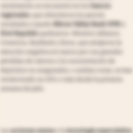
sentimiento se encuentre en los
bancos
regionales
, que obtuvieron los peores
resultados cuando
Silicon Valley Bank
(
SVB
) y
First Republic
quebraron. Western Alliance,
Comerica, KeyBank y Zions, que atrajeron la
atención negativa en marzo por sus grandes
pérdidas de valores o la concentración de
depósitos no asegurados, o ambas cosas, se han
revalorizado un 25% o más desde la primera
semana de julio.
Las
acciones meme
y la
tecnología especulativa