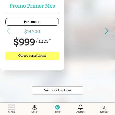
Promo Primer Mes
Por 1 mes a:
$
14.700
Experiencias
.
Cocina sin timidez en una
$
999
/
mes
*
esquina de barrio
Florencia Pulla
Quiero suscribirme
Ver todos los planes
Dolar
Inicio
Alertas
Ingresar
Menú