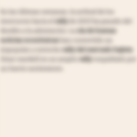
En las últimas semanas, la actitud de los
inversores hacia el
rally
de 2023 ha pasado del
desdén a la admiración. La
ola de buenas
noticias económicas
han convertido un
impopular y estrecho
rally del mercado bajista
[
bear market
] en un amplio
rally
respaldado por
un fuerte sentimiento.