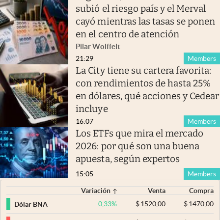
subió el riesgo país y el Merval
cayó mientras las tasas se ponen
en el centro de atención
Pilar Wolffelt
21:29
Members
La City tiene su cartera favorita:
con rendimientos de hasta 25%
en dólares, qué acciones y Cedear
incluye
16:07
Members
Los ETFs que mira el mercado
2026: por qué son una buena
apuesta, según expertos
15:05
Members
Variación
Venta
Compra
0,33
%
$
1520,00
$
1470,00
Dólar BNA