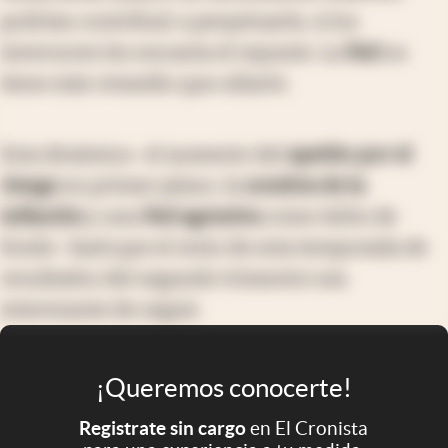
podrían contribuir a perpetuarla. A los
inversores les encanta el repunte. La
Fed
no
tiene más remedio que odiarlo.
Esta dinámica -el aumento del
apetito por el
riesgo
en primer plano, la
sombra de la
inflación
y una
Fed agresiva
como telón de
fondo- hará que el resto de esta temporada de
resultados del segundo trimestre sea
interesante de seguir.
¡Queremos conocerte!
Registrate sin cargo
en El Cronista