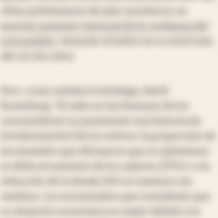
cifras preliminares de julio mostraron un
enorme aumento mensual de la confianza del
consumidor
, situando el índice en su nivel más
alto en dos años.
Pero, como señala el estratega, David
Rosenberg: "El salto en las finanzas de los
consumidores es puramente una historia de
[revalorización] de los activos: la proporción de
encuestados que afirmaron que su optimismo
se debía al aumento de los salarios (27%) o a la
reducción de la deuda (3%) se mantuvo sin
cambios. Los encuestados que consideran que
su situación económica es mejor debido a la