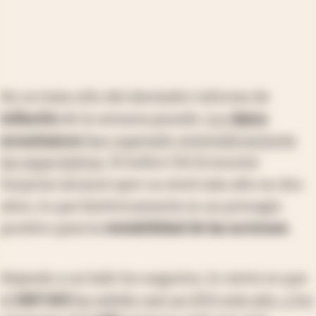
No se trata sólo del alentador informe de
inflación
de la semana pasada.
Los
datos
económicos
han superado sistemáticamente
las expectativas
. El índice Citi Economic
Surprise alcanzó ayer su nivel más alto en dos
años, lo que históricamente es un presagio
positivo para la
rentabilidad de las acciones
.
Dejando a un lado los augurios, lo cierto es que
el
S&P 500
ha subido casi un 20% este año, y los