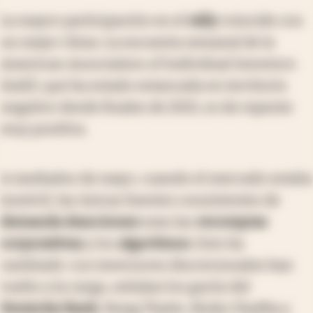
La mayor participación en el
rally
coincide con
un mejor clima. La encuesta semanal de la
American Association of Individual Investors
(AAII), que ha estado estancada en territorio
negativo desde finales de 2021, es de repente
muy positiva.
A mediados de mayo, cuando el mercado estaba
inmóvil, las únicas fuentes consistentes de
demanda de
acciones
eran las
recompras
corporativas
y los
algoritmos
. Esto ha
cambiado. Los inversores discrecionales han
vuelto a la carga, señalan los gurús del
Deutsche Bank
, Parag Thatte, Binky Chadha y