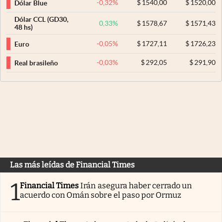
-0,32
%
$
1540,00
$
1520,00
Dólar Blue
Dólar CCL (GD30,
0,33
%
$
1578,67
$
1571,43
48 hs)
-0,05
%
$
1727,11
$
1726,23
Euro
-0,03
%
$
292,05
$
291,90
Real brasileño
Las más leídas de Financial Times
1
Financial Times
Irán asegura haber cerrado un
acuerdo con Omán sobre el paso por Ormuz