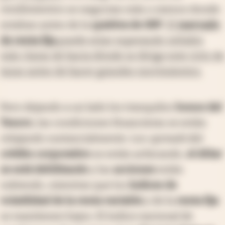
rendimientos se negocian más o menos donde
estaban antes de la
quiebra de SBV
.
El
mercado
de renta fija
puede estar esperando señales
más claras de hacia dónde se dirige este ciclo de
tasas antes de hacer grandes movimientos.
Pero dejando a un lado los tranquilos
bonos del
Tesoro
, las condiciones financieras se están
relajando sustancialmente. Los
spreads
del
crédito corporativo
se están achicando,
el dólar
se está debilitando
y las
acciones
están
subiendo, mientras que los
índices de
volatilidad de la renta variable
y de la
renta fija
se mantienen bajos. El índice nacional de