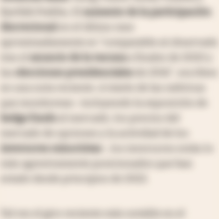
Karthik Prabhu. El
aumento de la participación
discrecional
en el último mes
aproximadamente es "comparable al observado
tras el
anuncio de la vacuna
a finales de 2020 y
las
elecciones presidenciales
de 2016", escriben
en una nota reciente. A través de las métricas
que monitorean -incluyendo la exposición de
hedge funds
al mercado, los precios del
mercado de opciones y la actividad de los
inversores minoristas
-, los inversores están lo
más agresivamente posicionados que han
estado desde principios de 2022.
Tal vez el giro reciente más notable en el