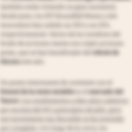
también están viviendo un gran momento.
Desde junio, los ETF Roundhill Meme y Ark
Innovation han subido un 35% y un 25%,
respectivamente. Varios de los nombres del
fondo de acciones meme son cripto acciones
puras, que se han beneficiado del
rebote de
bitcoin
este año.
Un punto interesante de contraste con el
frenesí de la renta variable
es el
mercado del
Tesoro
.
Los rendimientos a diez años subieron
por encima del 4% a principios de julio, pero
ese movimiento tan discutido se ha revertido
por completo
. A lo largo de la curva, los