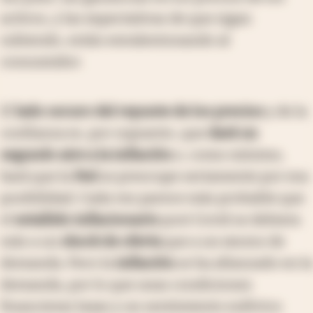
activos, y las expectativas de que sigan
subiendo, están envalentonando al
consumidor.
El
lado oscuro del repunte de los precios
y de la
confianza es, por supuesto, que
dará un
segundo aire a la inflación
o, como mínimo,
hará que la
Fed
se preocupe seriamente por esa
posibilidad. Cada vez parece más probable que
el
estallido inflacionario
post Covid se debiera
más a un
shock de oferta
que a un exceso de
demanda. Pero la
inflación
se ha afianzado en la
demanda, por lo que unas condiciones
financieras laxas y un sentimiento eufórico