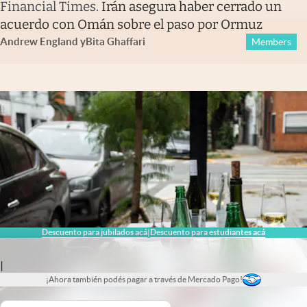
Financial Times
.
Irán asegura haber cerrado un
acuerdo con Omán sobre el paso por Ormuz
Andrew England
y
Bita Ghaffari
Members
Descuento para jubilados acá
Descuento para estudiantes acá
|
|
¡Ahora también podés pagar a través de Mercado Pago!