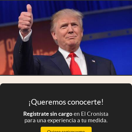
Infotechnology
Clase
Clima
Mundial 2026
Eventos Corporativos
El Cronista Studio
Mediakit
abre en nueva pestaña
Argentina
¡Queremos conocerte!
Registrate sin cargo
en El Cronista
para una experiencia a tu medida.
Quiero registrarme