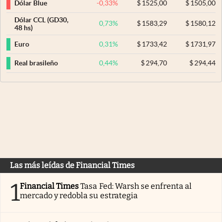
-0,33
%
$
1525,00
$
1505,00
Dólar Blue
Dólar CCL (GD30,
0,73
%
$
1583,29
$
1580,12
48 hs)
0,31
%
$
1733,42
$
1731,97
Euro
0,44
%
$
294,70
$
294,44
Real brasileño
Las más leídas de Financial Times
1
Financial Times
Tasa Fed: Warsh se enfrenta al
mercado y redobla su estrategia