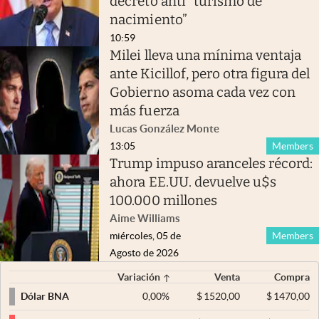
decreto anti “turismo de
nacimiento”
10:59
Milei lleva una mínima ventaja
ante Kicillof, pero otra figura del
Gobierno asoma cada vez con
más fuerza
Lucas González Monte
13:05
Members
Trump impuso aranceles récord:
ahora EE.UU. devuelve u$s
100.000 millones
Aime Williams
miércoles, 05 de
Members
Agosto de 2026
Variación
Venta
Compra
0,00
%
$
1520,00
$
1470,00
Dólar BNA