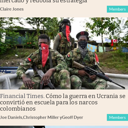
mercado y redobla su estrategia
Claire Jones
Members
Financial Times
.
Cómo la guerra en Ucrania se
convirtió en escuela para los narcos
colombianos
Joe Daniels
,
Christopher Miller
y
Geoff Dyer
Members