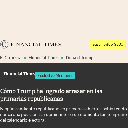
Últimas noticias
Dólar
Argentina
Members
Suscribite x $800
España
Economía y Política
El Cronista
Financial Times
Donald Trump
México
Finanzas y Mercados
USA
Financial Times
Exclusivo Members
Mercados Online
Colombia
Uruguay
Negocios
Cómo Trump ha logrado arrasar en las
primarias republicanas
Columnistas
Ningún candidato republicano en primarias abiertas había tenido
Otras secciones
nunca una posición tan dominante en un momento tan temprano
del calendario electoral.
Apertura