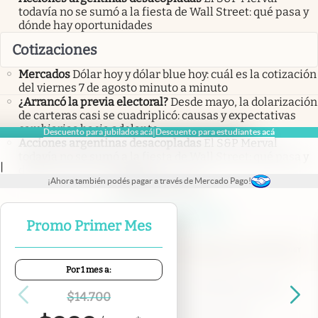
todavía no se sumó a la fiesta de Wall Street: qué pasa y
dónde hay oportunidades
Cotizaciones
Mercados
Dólar hoy y dólar blue hoy: cuál es la cotización
del viernes 7 de agosto minuto a minuto
¿Arrancó la previa electoral?
Desde mayo, la dolarización
de carteras casi se cuadriplicó: causas y expectativas
cambiarias hacia adelante
Descuento para jubilados acá
Descuento para estudiantes acá
|
Acciones argentinas desacopladas
El S&P Merval
todavía no se sumó a la fiesta de Wall Street: qué pasa y
|
dónde hay oportunidades
¡Ahora también podés pagar a través de Mercado Pago!
abre en nueva pestaña
abre en nueva pestaña
abre en nueva pestaña
abre en nueva pestaña
abre en nueva pestaña
Promo Primer Mes
Por 1 mes a:
Contacto
Canales de WhatsApp
Suscribite
Quiénes Somos
$
14.700
Portal de Proveedores
Trabajá con nosotros