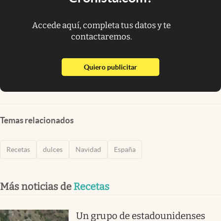
Accede aquí, completa tus datos y te
contactaremos.
abre en nueva pestaña
Quiero publicitar
Temas relacionados
Recetas
dulces
Navidad
España
Más noticias de
Recetas
Un grupo de estadounidenses