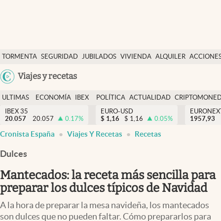
Últimas Noticias
TORMENTA
SEGURIDAD
JUBILADOS
VIVIENDA
ALQUILER
ACCIONE
Economía y finanzas
SOCIAL
Argentina
Viajes y recetas
Política
España
Actualidad
ULTIMAS
ECONOMÍA
IBEX
POLÍTICA
ACTUALIDAD
CRIPTOMONE
México
NOTICIAS
Y
Y
IBEX 35
EURO-USD
EURONEX
Criptomonedas
20.057
20.057
0.17
%
$
1,16
$
1,16
0.05
%
1957,93
USA
FINANZAS
EURO
Cronista España
Viajes Y Recetas
Recetas
Colombia
España
Uruguay
Dulces
Mantecados: la receta más sencilla para
preparar los dulces típicos de Navidad
A la hora de preparar la mesa navideña, los mantecados
son dulces que no pueden faltar. Cómo prepararlos para