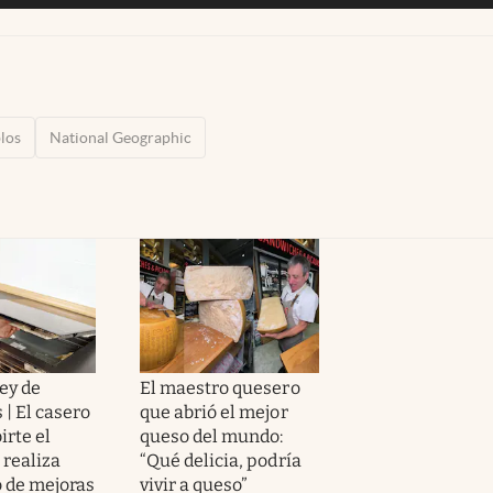
los
National Geographic
ey de
El maestro quesero
 | El casero
que abrió el mejor
irte el
queso del mundo:
i realiza
“Qué delicia, podría
o de mejoras
vivir a queso”