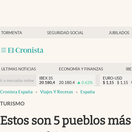
Últimas Noticias
TORMENTA
SEGURIDAD SOCIAL
JUBILADOS
Economía y finanzas
Política
Actualidad
Criptomonedas
ULTIMAS NOTICIAS
ECONOMÍA Y FINANZAS
IB
IBEX 35
EURO-USD
Ir a mercados online
20.180,4
20.180,4
0.62
%
$
1,15
$
1,15
Cronista España
Viajes Y Recetas
España
TURISMO
Estos son 5 pueblos más