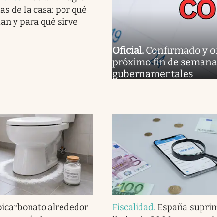
as de la casa: por qué
an y para qué sirve
Oficial
.
Confirmado y ofi
próximo fin de semana e
gubernamentales
 bicarbonato alrededor
Fiscalidad
.
España suprim