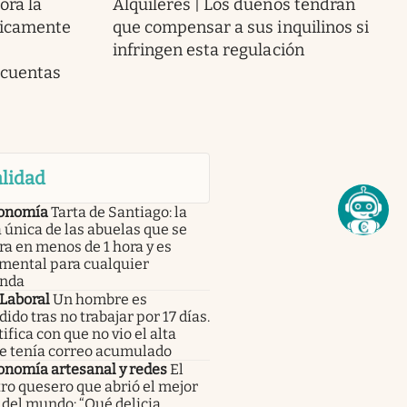
ora la
Alquileres | Los dueños tendrán
ticamente
que compensar a sus inquilinos si
infringen esta regulación
 cuentas
lidad
onomía
Tarta de Santiago: la
 única de las abuelas que se
a en menos de 1 hora y es
mental para cualquier
nda
 Laboral
Un hombre es
ido tras no trabajar por 17 días.
tifica con que no vio el alta
e tenía correo acumulado
onomía artesanal y redes
El
ro quesero que abrió el mejor
del mundo: “Qué delicia,