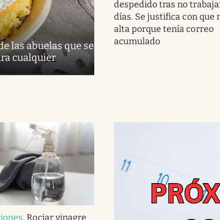
despedido tras no trabaja
días. Se justifica con que n
alta porque tenía correo
acumulado
 de las abuelas que se
ra cualquier
iones
.
Rociar vinagre