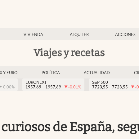
VIVIENDA
ALQUILER
ACCIONES
Viajes y recetas
EX Y EURO
POLÍTICA
ACTUALIDAD
C
EURONEXT
S&P 500
0.00
%
1957,69
1957,69
-0.01
%
7723,55
7723,55
-0
 curiosos de España, seg