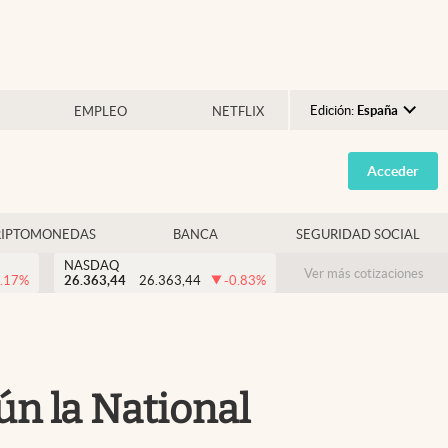
Edición:
España
EMPLEO
NETFLIX
Argentina
Acceder
España
México
RIPTOMONEDAS
BANCA
SEGURIDAD SOCIAL
USA
NASDAQ
Colombia
Ver más cotizaciones
.17
%
26.363,44
26.363,44
-0.83
%
Uruguay
ún la National