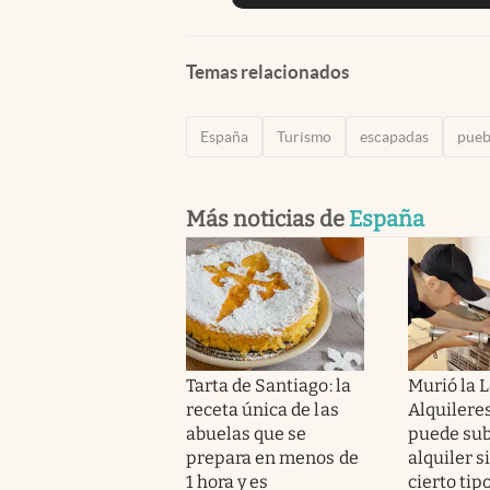
Temas relacionados
España
Turismo
escapadas
pueb
Más noticias de
España
Tarta de Santiago: la
Murió la L
receta única de las
Alquileres
abuelas que se
puede sub
prepara en menos de
alquiler s
1 hora y es
cierto tip