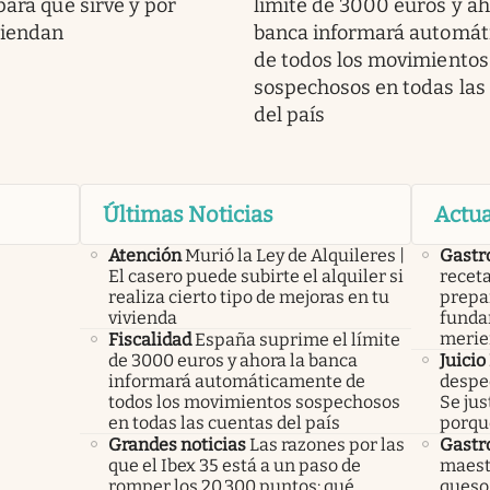
para qué sirve y por
límite de 3000 euros y ah
miendan
banca informará automá
de todos los movimientos
sospechosos en todas las
del país
Últimas Noticias
Actua
Atención
Murió la Ley de Alquileres |
Gastr
El casero puede subirte el alquiler si
receta
realiza cierto tipo de mejoras en tu
prepar
vivienda
funda
merie
Fiscalidad
España suprime el límite
de 3000 euros y ahora la banca
Juicio
informará automáticamente de
desped
todos los movimientos sospechosos
Se jus
en todas las cuentas del país
porqu
Grandes noticias
Las razones por las
Gastr
que el Ibex 35 está a un paso de
maest
romper los 20.300 puntos: qué
queso 