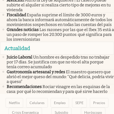
Atención
Murió la Ley de Alquileres | El casero puede
subirte el alquiler si realiza cierto tipo de mejoras en tu
vivienda
Fiscalidad
España suprime el límite de 3000 euros y
ahora la banca informará automáticamente de todos los
movimientos sospechosos en todas las cuentas del país
Grandes noticias
Las razones por las que el Ibex 35 está a
un paso de romper los 20.300 puntos: qué significa para
los inversionistas
Actualidad
Juicio Laboral
Un hombre es despedido tras no trabajar
por 17 días. Se justifica con que no vio el alta porque
tenía correo acumulado
Gastronomía artesanal y redes
El maestro quesero que
abrió el mejor queso del mundo: “Qué delicia, podría vivir
a queso”
Recomendaciones
Rociar vinagre en las esquinas de la
casa: por qué lo recomiendan y para qué sirve hacerlo
Netflix
Celulares
Empleo
SEPE
Precios
Crisis Energetica
Subsidio
Horóscopo