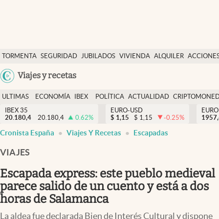
Últimas Noticias
TORMENTA
SEGURIDAD
JUBILADOS
VIVIENDA
ALQUILER
ACCIONE
Economía y finanzas
SOCIAL
Argentina
Viajes y recetas
Política
España
Actualidad
ULTIMAS
ECONOMÍA
IBEX
POLÍTICA
ACTUALIDAD
CRIPTOMONE
México
NOTICIAS
Y
Y
IBEX 35
EURO-USD
EURO
Criptomonedas
20.180,4
20.180,4
0.62
%
$
1,15
$
1,15
-0.25
%
USA
1957
FINANZAS
EURO
Cronista España
Viajes Y Recetas
Escapadas
Colombia
España
Uruguay
VIAJES
Escapada express: este pueblo medieval
parece salido de un cuento y está a dos
horas de Salamanca
La aldea fue declarada Bien de Interés Cultural y dispone