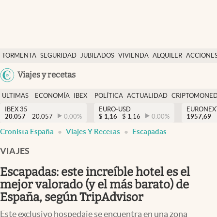
Últimas Noticias
TORMENTA
SEGURIDAD
JUBILADOS
VIVIENDA
ALQUILER
ACCIONE
Economía y finanzas
SOCIAL
Argentina
Viajes y recetas
Política
España
Actualidad
ULTIMAS
ECONOMÍA
IBEX
POLÍTICA
ACTUALIDAD
CRIPTOMONE
México
NOTICIAS
Y
Y
IBEX 35
EURO-USD
EURONEX
Criptomonedas
20.057
20.057
0.00
%
$
1,16
$
1,16
0.00
%
1957,69
USA
FINANZAS
EURO
Cronista España
Viajes Y Recetas
Escapadas
Colombia
España
Uruguay
VIAJES
Escapadas: este increíble hotel es el
mejor valorado (y el más barato) de
España, según TripAdvisor
Este exclusivo hospedaje se encuentra en una zona