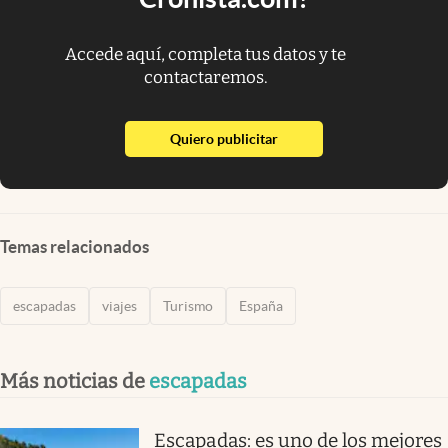
Accede aquí, completa tus datos y te
contactaremos.
abre en nueva pestaña
Quiero publicitar
Temas relacionados
escapadas
viajes
Turismo
España
Más noticias de
escapadas
Escapadas: es uno de los mejores