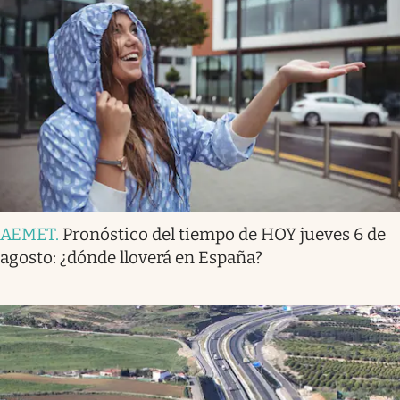
AEMET
.
Pronóstico del tiempo de HOY jueves 6 de
agosto: ¿dónde lloverá en España?