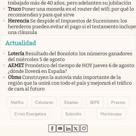
trabajado más de 40 años, pero adelanten su jubilación
Truco
Poner una moneda en el router del wifi: por qué lo
recomiendan y para qué sirve
Herencia
Se despide el Impuestos de Sucesiones: los
herederos pueden evitar el pago si el testamento incluye
una cláusula
Actualidad
Lotería
Resultado del Bonoloto: los números ganadores
del miércoles 5 de agosto
AEMET
Pronóstico del tiempo de HOY jueves 6 de agosto:
¿dónde lloverá en España?
Obras
Construyen la autovía más importante de la
región que la unirá con todo el país y mejorará el tráfico
de cara al futuro
Netflix
Celulares
Empleo
SEPE
Precios
Crisis Energetica
Subsidio
Horóscopo
abre en nueva pestaña
abre en nueva pestaña
abre en nueva pestaña
abre en nueva pestaña
abre en nueva pestaña