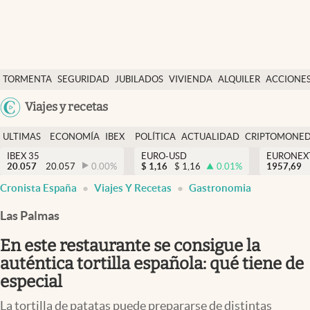
Últimas Noticias
TORMENTA
SEGURIDAD
JUBILADOS
VIVIENDA
ALQUILER
ACCIONE
Economía y finanzas
SOCIAL
Argentina
Viajes y recetas
Política
España
Actualidad
ULTIMAS
ECONOMÍA
IBEX
POLÍTICA
ACTUALIDAD
CRIPTOMONE
México
NOTICIAS
Y
Y
IBEX 35
EURO-USD
EURONEX
Criptomonedas
20.057
20.057
0.00
%
$
1,16
$
1,16
0.01
%
1957,69
USA
FINANZAS
EURO
Cronista España
Viajes Y Recetas
Gastronomia
Colombia
España
Uruguay
Las Palmas
En este restaurante se consigue la
auténtica tortilla española: qué tiene de
especial
La tortilla de patatas puede prepararse de distintas