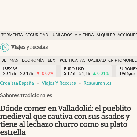
Últimas Noticias
TORMENTA
SEGURIDAD
JUBILADOS
VIVIENDA
ALQUILER
ACCIONE
Economía y finanzas
SOCIAL
Argentina
Viajes y recetas
Política
España
Actualidad
ULTIMAS
ECONOMÍA
IBEX
POLÍTICA
ACTUALIDAD
CRIPTOMONE
México
NOTICIAS
Y
Y
IBEX 35
EURO-USD
EURONE
Criptomonedas
20.176
20.176
-0.02
%
$
1,16
$
1,16
0.01
%
USA
1965,65
FINANZAS
EURO
Cronista España
Viajes Y Recetas
Restaurantes
Colombia
España
Uruguay
Sabores tradicionales
Dónde comer en Valladolid: el pueblito
medieval que cautiva con sus asados y
tiene al lechazo churro como su plato
estrella