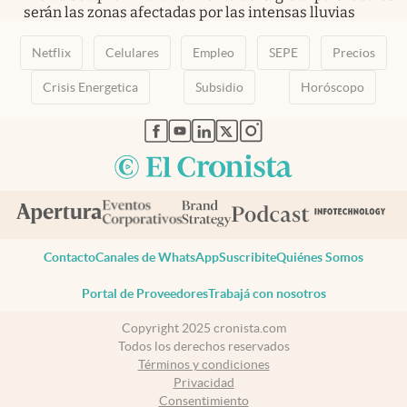
serán las zonas afectadas por las intensas lluvias
Netflix
Celulares
Empleo
SEPE
Precios
Crisis Energetica
Subsidio
Horóscopo
abre en nueva pestaña
abre en nueva pestaña
abre en nueva pestaña
abre en nueva pestaña
abre en nueva pestaña
Contacto
Canales de WhatsApp
Suscribite
Quiénes Somos
Portal de Proveedores
Trabajá con nosotros
Copyright 2025 cronista.com
Todos los derechos reservados
Términos y condiciones
Privacidad
Consentimiento