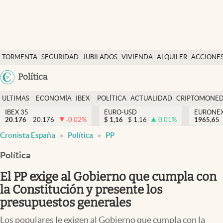
Últimas Noticias
TORMENTA
SEGURIDAD
JUBILADOS
VIVIENDA
ALQUILER
ACCIONE
Economía y finanzas
SOCIAL
Argentina
Política
Política
España
Actualidad
ULTIMAS
ECONOMÍA
IBEX
POLÍTICA
ACTUALIDAD
CRIPTOMONE
México
NOTICIAS
Y
Y
IBEX 35
EURO-USD
EURONE
Criptomonedas
20.176
20.176
-0.02
%
$
1,16
$
1,16
0.01
%
USA
1965,65
FINANZAS
EURO
abre en nueva pestaña
abre en nueva pestaña
abre en nueva pestaña
Cronista España
Política
PP
Colombia
España
Uruguay
Política
El PP exige al Gobierno que cumpla con
la Constitución y presente los
presupuestos generales
Los populares le exigen al Gobierno que cumpla con la