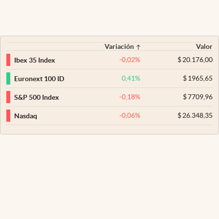
Variación
Valor
-0,02
%
$
20.176,00
Ibex 35 Index
0,41
%
$
1965,65
Euronext 100 ID
-0,18
%
$
7709,96
S&P 500 Index
-0,06
%
$
26.348,35
Nasdaq