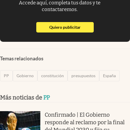
Accede aquí, completa tus datos y te
contactaremos.
abre en nueva pestaña
Quiero publicitar
Temas relacionados
PP
Gobierno
constitución
presupuestos
España
Más noticias de
PP
Confirmado | El Gobierno
responde al reclamo por la final
del Mundial 2030 y fija su