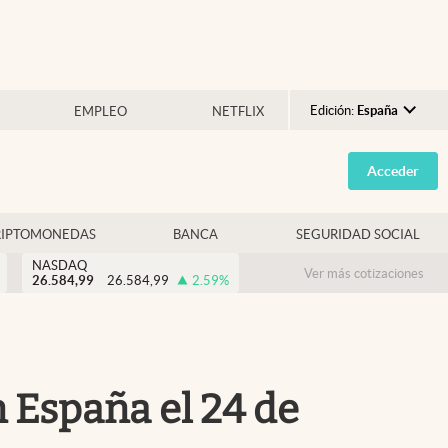
Edición:
España
EMPLEO
NETFLIX
Argentina
Acceder
España
México
RIPTOMONEDAS
BANCA
SEGURIDAD SOCIAL
USA
NASDAQ
Colombia
Ver más cotizaciones
26.584,99
26.584,99
2.59
%
Uruguay
n España el 24 de