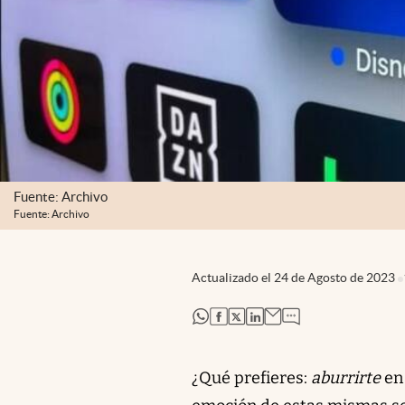
Fuente: Archivo
Fuente: Archivo
Actualizado el
24 de Agosto de 2023
abre en nueva pestaña
abre en nueva pestaña
abre en nueva pestaña
abre en nueva pestaña
¿Qué prefieres:
aburrirte
en 