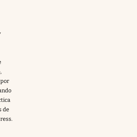
y
e
,
 por
uando
tica
s de
ress.