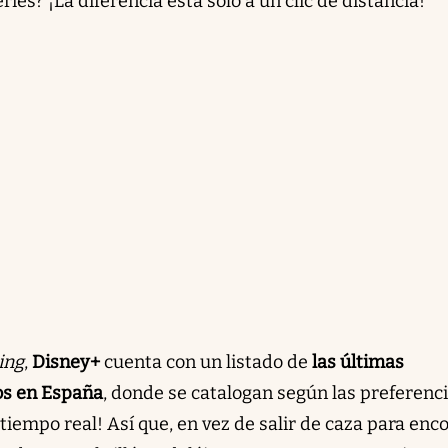
es? ¡La diferencia está solo a un clic de distancia!
ing
,
Disney+
cuenta con un listado de
las últimas
os en España
, donde se catalogan según las preferenc
 tiempo real! Así que, en vez de salir de caza para enc