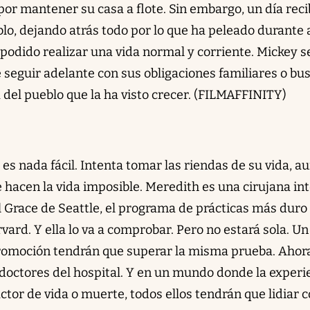
a por mantener su casa a flote. Sin embargo, un día rec
blo, dejando atrás todo por lo que ha peleado durante
a podido realizar una vida normal y corriente. Mickey s
e seguir adelante con sus obligaciones familiares o bu
a del pueblo que la ha visto crecer. (FILMAFFINITY)
es nada fácil. Intenta tomar las riendas de su vida, a
e hacen la vida imposible. Meredith es una cirujana in
 Grace de Seattle, el programa de prácticas más duro 
ard. Y ella lo va a comprobar. Pero no estará sola. Un
omoción tendrán que superar la misma prueba. Ahor
 doctores del hospital. Y en un mundo donde la experi
actor de vida o muerte, todos ellos tendrán que lidiar 