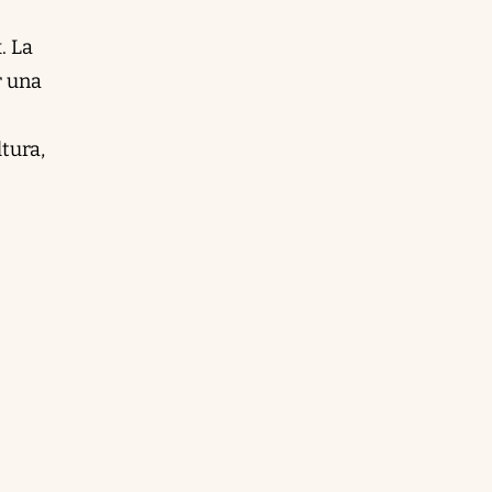
. La
r una
ltura,