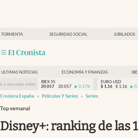
Últimas Noticias
TORMENTA
SEGURIDAD SOCIAL
JUBILADOS
Economía y finanzas
Política
Actualidad
Criptomonedas
ULTIMAS NOTICIAS
ECONOMÍA Y FINANZAS
IB
IBEX 35
EURO-USD
Ir a mercados online
20.057
20.057
0.17
%
$
1,16
$
1,16
0
Cronista España
Películas Y Series
Series
Top semanal
Disney+: ranking de las 