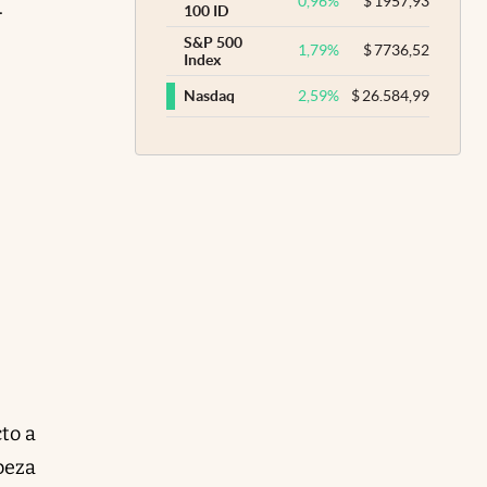
0,96
%
$
1957,93
.
100 ID
S&P 500
1,79
%
$
7736,52
Index
2,59
%
$
26.584,99
Nasdaq
to a
beza