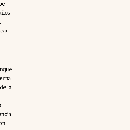
ibe
 años
e
scar
unque
terna
de la
a
encia
con