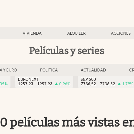
VIVIENDA
ALQUILER
ACCIONES
Películas y series
EX Y EURO
POLÍTICA
ACTUALIDAD
C
EURONEXT
S&P 500
.05
%
1957,93
1957,93
0.96
%
7736,52
7736,52
1.79
%
10 películas más vistas e