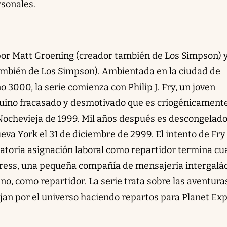
rsonales.
por Matt Groening (creador también de Los Simpson) 
ambién de Los Simpson). Ambientada en la ciudad de
 3000, la serie comienza con Philip J. Fry, un joven
quino fracasado y desmotivado que es criogénicament
Nochevieja de 1999. Mil años después es descongelado
a York el 31 de diciembre de 2999. El intento de Fry
gatoria asignación laboral como repartidor termina c
press, una pequeña compañía de mensajería intergalác
no, como repartidor. La serie trata sobre las aventura
ajan por el universo haciendo repartos para Planet Exp