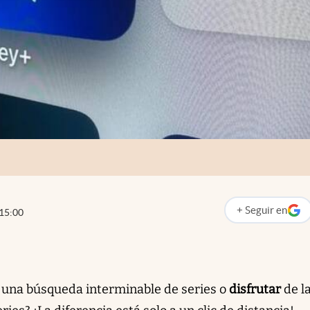
+
Seguir
en
15:00
abre en nueva p
una búsqueda interminable de series o
disfrutar
de l