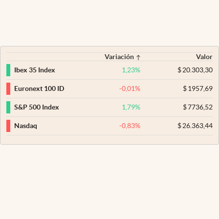
Variación
Valor
1,23
%
$
20.303,30
Ibex 35 Index
-0,01
%
$
1957,69
Euronext 100 ID
1,79
%
$
7736,52
S&P 500 Index
-0,83
%
$
26.363,44
Nasdaq