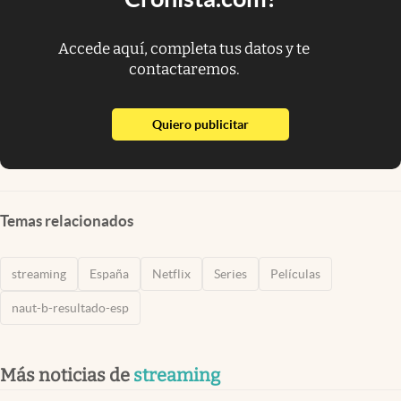
Accede aquí, completa tus datos y te
contactaremos.
abre en nueva pestaña
Quiero publicitar
Temas relacionados
streaming
España
Netflix
Series
Películas
naut-b-resultado-esp
Más noticias de
streaming