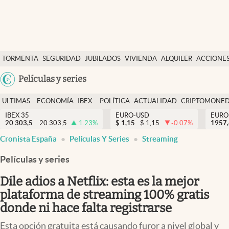
Últimas Noticias
TORMENTA
SEGURIDAD
JUBILADOS
VIVIENDA
ALQUILER
ACCIONE
Economía y finanzas
SOCIAL
Argentina
Películas y series
Política
España
Actualidad
ULTIMAS
ECONOMÍA
IBEX
POLÍTICA
ACTUALIDAD
CRIPTOMONE
México
NOTICIAS
Y
Y
IBEX 35
EURO-USD
EURO
Criptomonedas
20.303,5
20.303,5
1.23
%
$
1,15
$
1,15
-0.07
%
USA
1957
FINANZAS
EURO
Cronista España
Películas Y Series
Streaming
Colombia
España
Uruguay
Películas y series
Dile adios a Netflix: esta es la mejor
plataforma de streaming 100% gratis
donde ni hace falta registrarse
Esta opción gratuita está causando furor a nivel global y