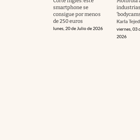
Corte Inglés: este
Motorola a
smartphone se
industrias
consigue por menos
‘bodycams’
de 250 euros
Karla Teje
lunes, 20 de Julio de 2026
viernes, 03 
2026