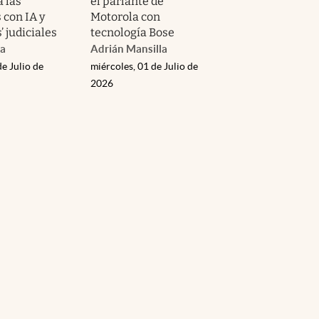
 las
el parlante de
 con IA y
Motorola con
 judiciales
tecnología Bose
da
Adrián Mansilla
de Julio de
miércoles, 01 de Julio de
2026