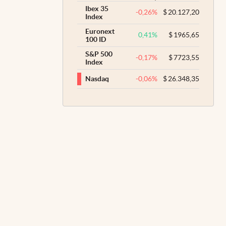
Ibex 35
-0,26
%
$
20.127,20
Index
Euronext
0,41
%
$
1965,65
100 ID
S&P 500
-0,17
%
$
7723,55
Index
-0,06
%
$
26.348,35
Nasdaq