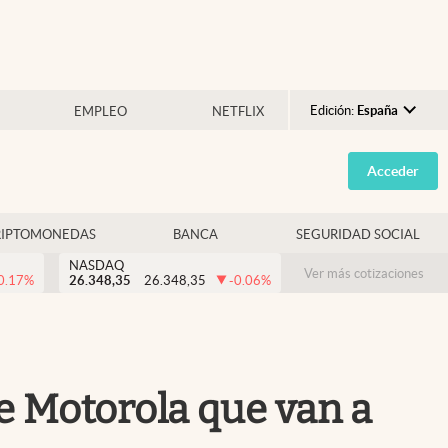
Edición:
España
EMPLEO
NETFLIX
Argentina
Acceder
España
México
RIPTOMONEDAS
BANCA
SEGURIDAD SOCIAL
USA
NASDAQ
Colombia
Ver más cotizaciones
0.17
%
26.348,35
26.348,35
-0.06
%
Uruguay
e Motorola que van a