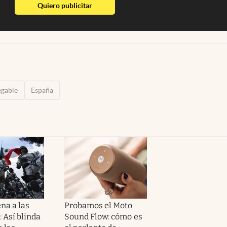
abre en nueva pestaña
Quiero publicitar
egable
España
na a las
Probamos el Moto
 Así blinda
Sound Flow: cómo es