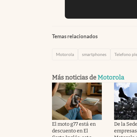
Temas relacionados
Motorola
smartphones
Telefono pl
Más noticias de
Motorola
El moto g77 está en
De la Sede
descuento en El
empresas: