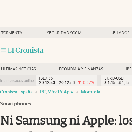
Últimas Noticias
TORMENTA
SEGURIDAD SOCIAL
JUBILADOS
Economía y finanzas
Política
Actualidad
Criptomonedas
ULTIMAS NOTICIAS
ECONOMÍA Y FINANZAS
IB
IBEX 35
EURO-USD
Ir a mercados online
20.125,3
20.125,3
-0.27
%
$
1,15
$
1,15
Cronista España
PC, Móvil Y Apps
Motorola
Smartphones
Ni Samsung ni Apple: lo