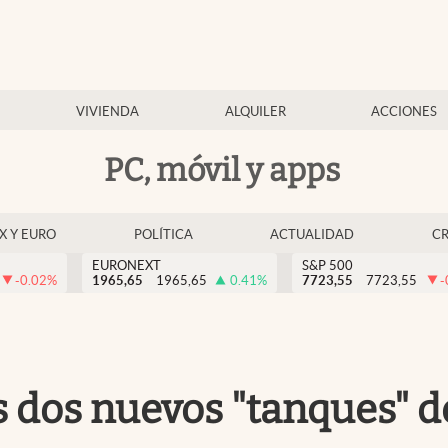
VIVIENDA
ALQUILER
ACCIONES
PC, móvil y apps
EX Y EURO
POLÍTICA
ACTUALIDAD
C
EURONEXT
S&P 500
-0.02
%
1965,65
1965,65
0.41
%
7723,55
7723,55
-
s dos nuevos "tanques" d