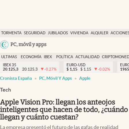
Últimas Noticias
TORMENTA
SEGURIDAD
JUBILADOS
VIVIENDA
ALQUILER
ACCIONE
Economía y finanzas
SOCIAL
Argentina
PC, móvil y apps
Política
España
Actualidad
ULTIMAS
ECONOMÍA
IBEX
POLÍTICA
ACTUALIDAD
CRIPTOMONE
México
NOTICIAS
Y
Y
IBEX 35
EURO-USD
EUR
Criptomonedas
20.125,3
20.125,3
-0.27
%
$
1,15
$
1,15
-0.02
%
USA
1965
FINANZAS
EURO
Cronista España
PC, Móvil Y Apps
Apple
Colombia
España
Uruguay
Tech
Apple Vision Pro: llegan los anteojos
inteligentes que hacen de todo, ¿cuándo
llegan y cuánto cuestan?
La empresa presentó el futuro de las gafas de realidad