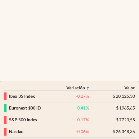
Variación
Valor
-0,27
%
$
20.125,30
Ibex 35 Index
0,41
%
$
1965,65
Euronext 100 ID
-0,17
%
$
7723,55
S&P 500 Index
-0,06
%
$
26.348,35
Nasdaq