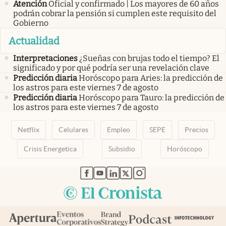
Atención
Oficial y confirmado | Los mayores de 60 años
podrán cobrar la pensión si cumplen este requisito del
Gobierno
Actualidad
Interpretaciones
¿Sueñas con brujas todo el tiempo? El
significado y por qué podría ser una revelación clave
Predicción diaria
Horóscopo para Aries: la predicción de
los astros para este viernes 7 de agosto
Predicción diaria
Horóscopo para Tauro: la predicción de
los astros para este viernes 7 de agosto
Netflix
Celulares
Empleo
SEPE
Precios
Crisis Energetica
Subsidio
Horóscopo
abre en nueva pestaña
abre en nueva pestaña
abre en nueva pestaña
abre en nueva pestaña
abre en nueva pestaña