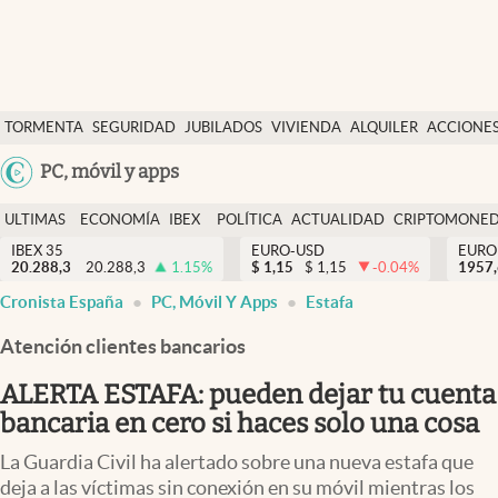
Últimas Noticias
TORMENTA
SEGURIDAD
JUBILADOS
VIVIENDA
ALQUILER
ACCIONE
Economía y finanzas
SOCIAL
Argentina
PC, móvil y apps
Política
España
Actualidad
ULTIMAS
ECONOMÍA
IBEX
POLÍTICA
ACTUALIDAD
CRIPTOMONE
México
NOTICIAS
Y
Y
IBEX 35
EURO-USD
EURO
Criptomonedas
20.288,3
20.288,3
1.15
%
$
1,15
$
1,15
-0.04
%
USA
1957
FINANZAS
EURO
Cronista España
PC, Móvil Y Apps
Estafa
Colombia
España
Uruguay
Atención clientes bancarios
ALERTA ESTAFA: pueden dejar tu cuenta
bancaria en cero si haces solo una cosa
La Guardia Civil ha alertado sobre una nueva estafa que
deja a las víctimas sin conexión en su móvil mientras los