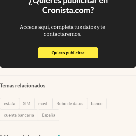
¿Quieres publicitar en
Cronista.com?
Accede aquí, completa tus datos y te
contactaremos.
abre en nueva pestaña
Quiero publicitar
Temas relacionados
estafa
SIM
movil
Robo de datos
banco
cuenta bancaria
España