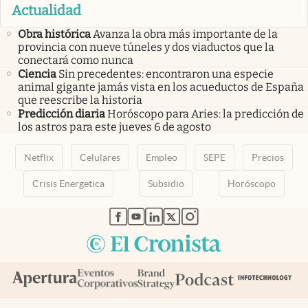
Actualidad
Obra histórica
Avanza la obra más importante de la
provincia con nueve túneles y dos viaductos que la
conectará como nunca
Ciencia
Sin precedentes: encontraron una especie
animal gigante jamás vista en los acueductos de España
que reescribe la historia
Predicción diaria
Horóscopo para Aries: la predicción de
los astros para este jueves 6 de agosto
Netflix
Celulares
Empleo
SEPE
Precios
Crisis Energetica
Subsidio
Horóscopo
abre en nueva pestaña
abre en nueva pestaña
abre en nueva pestaña
abre en nueva pestaña
abre en nueva pestaña