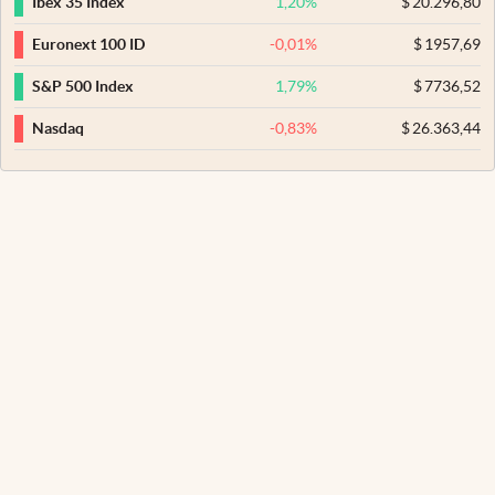
1,20
%
$
20.296,80
Ibex 35 Index
-0,01
%
$
1957,69
Euronext 100 ID
1,79
%
$
7736,52
S&P 500 Index
-0,83
%
$
26.363,44
Nasdaq