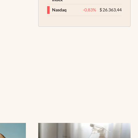
-0,83
%
$
26.363,44
Nasdaq