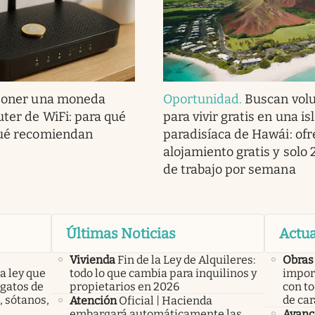
Poner una moneda
Oportunidad
.
Buscan volu
uter de WiFi: para qué
para vivir gratis en una is
qué recomiendan
paradisíaca de Hawái: of
alojamiento gratis y solo 
de trabajo por semana
Últimas Noticias
Actua
Vivienda
Fin de la Ley de Alquileres:
Obras
a ley que
todo lo que cambia para inquilinos y
import
gatos de
propietarios en 2026
con to
, sótanos,
de car
Atención
Oficial | Hacienda
embargará automáticamente las
Avanc