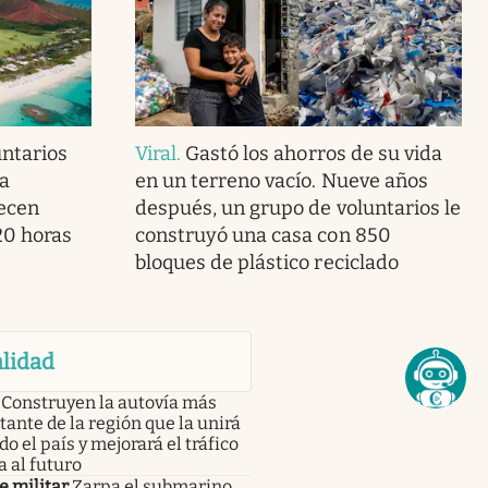
ntarios
Viral
.
Gastó los ahorros de su vida
la
en un terreno vacío. Nueve años
recen
después, un grupo de voluntarios le
20 horas
construyó una casa con 850
bloques de plástico reciclado
lidad
Construyen la autovía más
ante de la región que la unirá
do el país y mejorará el tráfico
a al futuro
e militar
Zarpa el submarino