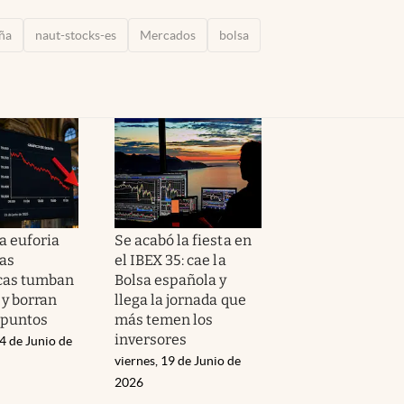
ña
naut-stocks-es
Mercados
bolsa
a euforia
Se acabó la fiesta en
las
el IBEX 35: cae la
cas tumban
Bolsa española y
 y borran
llega la jornada que
0 puntos
más temen los
inversores
4 de Junio de
viernes, 19 de Junio de
2026