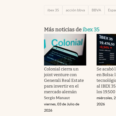
ibex 35
acción bbva
BBVA
Espa
Más noticias de
ibex 35
Colonial cierra un
Se acabó l
joint venture con
en Bolsa: 
Generali Real Estate
tecnológi
para invertir en el
al IBEX 35
mercado alemán
los 19.50
Sergio Manaut
miércoles, 2
viernes, 03 de Julio de
2026
2026