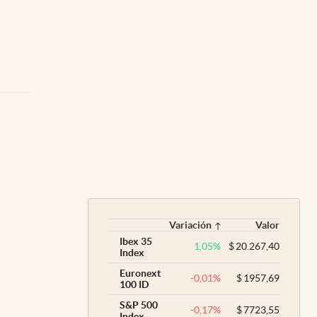
Variación
Valor
Ibex 35
1,05
%
$
20.267,40
Index
Euronext
-0,01
%
$
1957,69
100 ID
S&P 500
-0,17
%
$
7723,55
Index