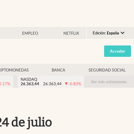
Edición:
España
EMPLEO
NETFLIX
Argentina
Acceder
España
México
RIPTOMONEDAS
BANCA
SEGURIDAD SOCIAL
USA
NASDAQ
Colombia
Ver más cotizaciones
0.17
%
26.363,44
26.363,44
-0.83
%
Uruguay
4 de julio