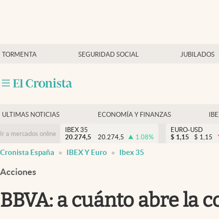
Últimas Noticias
TORMENTA
SEGURIDAD SOCIAL
JUBILADOS
Economía y finanzas
Política
Actualidad
Criptomonedas
ULTIMAS NOTICIAS
ECONOMÍA Y FINANZAS
IB
IBEX 35
EURO-USD
Ir a mercados online
20.274,5
20.274,5
1.08
%
$
1,15
$
1,15
Cronista España
IBEX Y Euro
Ibex 35
Acciones
BBVA: a cuánto abre la c