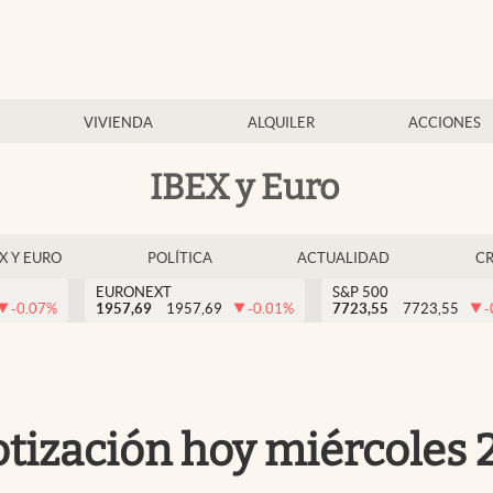
VIVIENDA
ALQUILER
ACCIONES
IBEX y Euro
EX Y EURO
POLÍTICA
ACTUALIDAD
C
EURONEXT
S&P 500
-0.07
%
1957,69
1957,69
-0.01
%
7723,55
7723,55
-
otización hoy miércoles 2