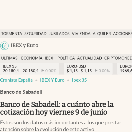
Últimas Noticias
TORMENTA
SEGURIDAD
JUBILADOS
VIVIENDA
ALQUILER
ACCIONE
Economía y finanzas
SOCIAL
Argentina
IBEX y Euro
Política
España
Actualidad
ULTIMAS
ECONOMÍA
IBEX
POLÍTICA
ACTUALIDAD
CRIPTOMONE
México
NOTICIAS
Y
Y
IBEX 35
EURO-USD
EURO
Criptomonedas
20.180,4
20.180,4
0.00
%
$
1,15
$
1,15
0.00
%
USA
1965,
FINANZAS
EURO
Cronista España
IBEX Y Euro
Ibex 35
Colombia
España
Uruguay
Banco de Sabadell
Banco de Sabadell: a cuánto abre la
cotización hoy viernes 9 de junio
Estos son los datos más importantes a los que prestar
atención sobre la evolución de este activo