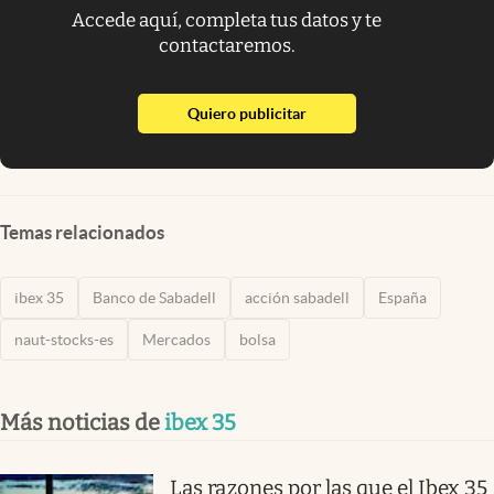
Accede aquí, completa tus datos y te
contactaremos.
abre en nueva pestaña
Quiero publicitar
Temas relacionados
ibex 35
Banco de Sabadell
acción sabadell
España
naut-stocks-es
Mercados
bolsa
Más noticias de
ibex 35
Las razones por las que el Ibex 35