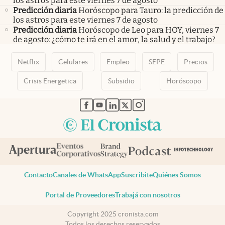
los astros para este viernes 7 de agosto
Predicción diaria
Horóscopo para Tauro: la predicción de
los astros para este viernes 7 de agosto
Predicción diaria
Horóscopo de Leo para HOY, viernes 7
de agosto: ¿cómo te irá en el amor, la salud y el trabajo?
Netflix
Celulares
Empleo
SEPE
Precios
Crisis Energetica
Subsidio
Horóscopo
abre en nueva pestaña
abre en nueva pestaña
abre en nueva pestaña
abre en nueva pestaña
abre en nueva pestaña
Contacto
Canales de WhatsApp
Suscribite
Quiénes Somos
Portal de Proveedores
Trabajá con nosotros
Copyright 2025 cronista.com
Todos los derechos reservados