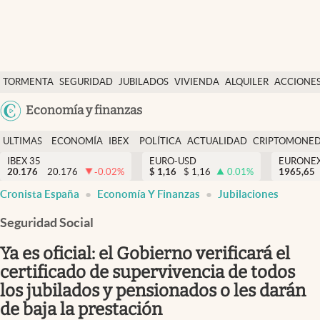
Últimas Noticias
TORMENTA
SEGURIDAD
JUBILADOS
VIVIENDA
ALQUILER
ACCIONE
Economía y finanzas
SOCIAL
Argentina
Economía y finanzas
Política
España
Actualidad
ULTIMAS
ECONOMÍA
IBEX
POLÍTICA
ACTUALIDAD
CRIPTOMONE
México
NOTICIAS
Y
Y
IBEX 35
EURO-USD
EURONE
Criptomonedas
20.176
20.176
-0.02
%
$
1,16
$
1,16
0.01
%
USA
1965,65
FINANZAS
EURO
Cronista España
Economía Y Finanzas
Jubilaciones
Colombia
España
Uruguay
Seguridad Social
Ya es oficial: el Gobierno verificará el
certificado de supervivencia de todos
los jubilados y pensionados o les darán
de baja la prestación