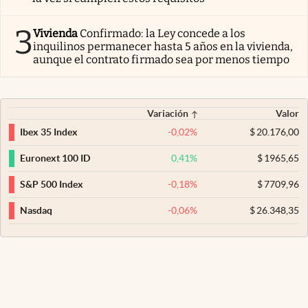
3
Vivienda
Confirmado: la Ley concede a los
inquilinos permanecer hasta 5 años en la vivienda,
aunque el contrato firmado sea por menos tiempo
Variación
Valor
-0,02
%
$
20.176,00
Ibex 35 Index
0,41
%
$
1965,65
Euronext 100 ID
-0,18
%
$
7709,96
S&P 500 Index
-0,06
%
$
26.348,35
Nasdaq