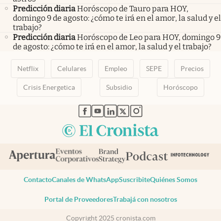
Predicción diaria
Horóscopo de Tauro para HOY,
domingo 9 de agosto: ¿cómo te irá en el amor, la salud y el
trabajo?
Predicción diaria
Horóscopo de Leo para HOY, domingo 9
de agosto: ¿cómo te irá en el amor, la salud y el trabajo?
Netflix
Celulares
Empleo
SEPE
Precios
Crisis Energetica
Subsidio
Horóscopo
abre en nueva pestaña
abre en nueva pestaña
abre en nueva pestaña
abre en nueva pestaña
abre en nueva pestaña
Contacto
Canales de WhatsApp
Suscribite
Quiénes Somos
Portal de Proveedores
Trabajá con nosotros
Copyright 2025 cronista.com