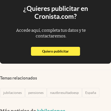
¿Quieres publicitar en
Cronista.com?
Accede aquí, completa tus datos y te
contactaremos.
abre en nueva pestaña
Quiero publicitar
Temas relacionados
jubilaciones
pensiones
nautbresultadoesp
España