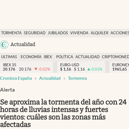
Últimas Noticias
TORMENTA
SEGURIDAD
JUBILADOS
VIVIENDA
ALQUILER
ACCIONE
Economía y finanzas
SOCIAL
Argentina
Actualidad
Política
España
Actualidad
ULTIMAS
ECONOMÍA
IBEX
POLÍTICA
ACTUALIDAD
CRIPTOMONE
México
NOTICIAS
Y
Y
IBEX 35
EURO-USD
EURONE
Criptomonedas
20.176
20.176
-0.02
%
$
1,16
$
1,16
0.01
%
USA
1965,65
FINANZAS
EURO
Cronista España
Actualidad
Tormenta
Colombia
España
Uruguay
Alerta
Se aproxima la tormenta del año con 24
horas de lluvias intensas y fuertes
vientos: cuáles son las zonas más
afectadas