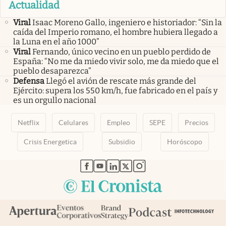
Actualidad
Viral
Isaac Moreno Gallo, ingeniero e historiador: “Sin la
caída del Imperio romano, el hombre hubiera llegado a
la Luna en el año 1000”
Viral
Fernando, único vecino en un pueblo perdido de
España: “No me da miedo vivir solo, me da miedo que el
pueblo desaparezca”
Defensa
Llegó el avión de rescate más grande del
Ejército: supera los 550 km/h, fue fabricado en el país y
es un orgullo nacional
Netflix
Celulares
Empleo
SEPE
Precios
Crisis Energetica
Subsidio
Horóscopo
abre en nueva pestaña
abre en nueva pestaña
abre en nueva pestaña
abre en nueva pestaña
abre en nueva pestaña