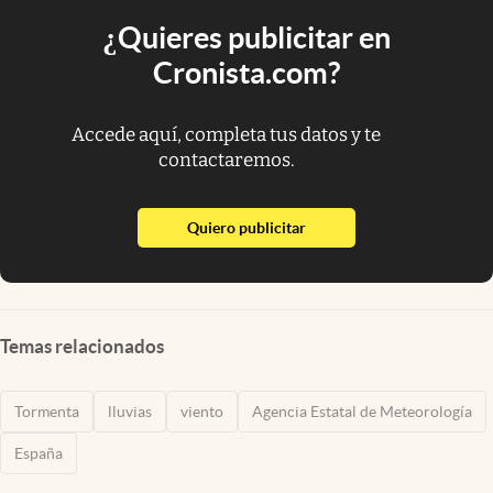
¿Quieres publicitar en
Cronista.com?
Accede aquí, completa tus datos y te
contactaremos.
abre en nueva pestaña
Quiero publicitar
Temas relacionados
Tormenta
lluvias
viento
Agencia Estatal de Meteorología
España