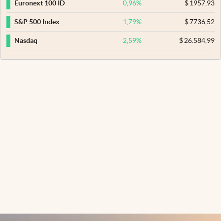
0,96
%
$
1957,93
Euronext 100 ID
1,79
%
$
7736,52
S&P 500 Index
2,59
%
$
26.584,99
Nasdaq