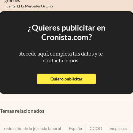
grandes.
Fuente: EFE/ Mercedes Ortuño
¿Quieres publicitar en
Cronista.com?
Accede aquí, completa tus datos y te
contactaremos.
abre en nueva pestaña
Quiero publicitar
Temas relacionados
reducción de la jornada laboral
España
CCOO
empresas