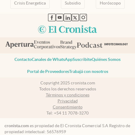
Crisis Energetica
Subsidio
Horóscopo
abre en nueva pestaña
abre en nueva pestaña
abre en nueva pestaña
abre en nueva pestaña
abre en nueva pestaña
Contacto
Canales de WhatsApp
Suscribite
Quiénes Somos
Portal de Proveedores
Trabajá con nosotros
Copyright 2025 cronista.com
Todos los derechos reservados
Términos y condiciones
Privacidad
Consentimiento
Tel:
+54 11 7078-3270
cronista.com
es propiedad de El Cronista Comercial S.A Registro de
propiedad intelectual: 56576959