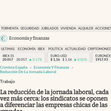
Últimas Noticias
TORMENTA
SEGURIDAD
JUBILADOS
VIVIENDA
ALQUILER
ACCIONE
Economía y finanzas
SOCIAL
Argentina
Economía y finanzas
Política
España
Actualidad
ULTIMAS
ECONOMÍA
IBEX
POLÍTICA
ACTUALIDAD
CRIPTOMONE
México
NOTICIAS
Y
Y
IBEX 35
EURO-USD
EURONEX
Criptomonedas
20.057
20.057
0.17
%
$
1,16
$
1,16
0.05
%
1957,93
USA
FINANZAS
EURO
Cronista España
Economía Y Finanzas
Colombia
España
Reducción De La Jornada Laboral
Uruguay
Trabajo
La reducción de la jornada laboral, cada
vez más cerca: los sindicatos se oponen
a diferenciar las empresas chicas de las