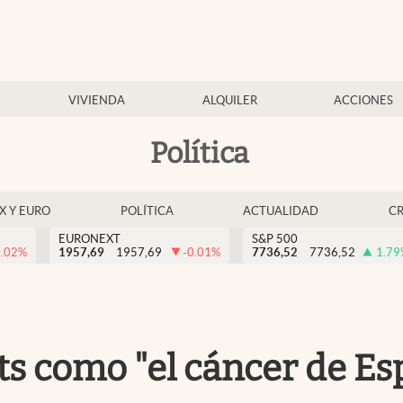
VIVIENDA
ALQUILER
ACCIONES
Política
EX Y EURO
POLÍTICA
ACTUALIDAD
C
EURONEXT
S&P 500
0.02
%
1957,69
1957,69
-0.01
%
7736,52
7736,52
1.79
nts como "el cáncer de Es