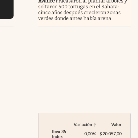
Avance
Fracasaron al plantar árboles y
soltaron 500 tortugas en el Sahara:
cinco años después crecieron zonas
verdes donde antes había arena
Variación
Valor
Ibex 35
0,00
%
$
20.057,00
Index