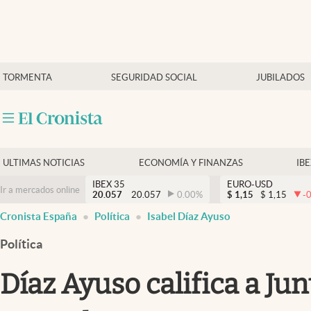
Últimas Noticias
TORMENTA
SEGURIDAD SOCIAL
JUBILADOS
Economía y finanzas
Política
Actualidad
Criptomonedas
ULTIMAS NOTICIAS
ECONOMÍA Y FINANZAS
IB
IBEX 35
EURO-USD
Ir a mercados online
20.057
20.057
0.00
%
$
1,15
$
1,15
-
Cronista España
Política
Isabel Díaz Ayuso
Política
Díaz Ayuso califica a Ju