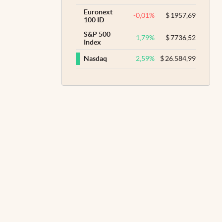
Euronext
-0,01
%
$
1957,69
100 ID
S&P 500
1,79
%
$
7736,52
Index
2,59
%
$
26.584,99
Nasdaq