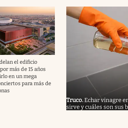
elan el edificio
por más de 15 años
irlo en un mega
onciertos para más de
onas
Truco
.
Echar vinagre en
sirve y cuáles son sus 