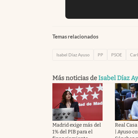
Temas relacionados
Isabel Díaz Ayuso
PP
PSOE
Car
Más noticias de
Isabel Díaz A
Madrid exige más del
Real Casa
1% del PIB para el
| Ayuso co