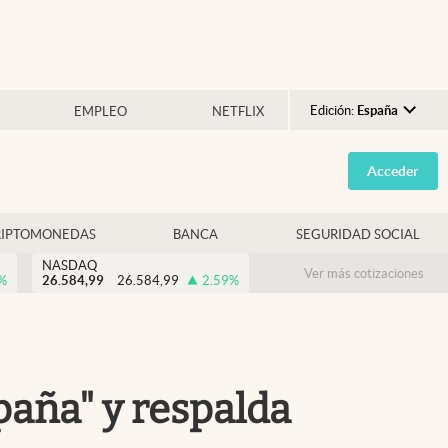
Edición:
España
EMPLEO
NETFLIX
Argentina
Acceder
España
México
RIPTOMONEDAS
BANCA
SEGURIDAD SOCIAL
USA
NASDAQ
Colombia
Ver más cotizaciones
%
26.584,99
26.584,99
2.59
%
Uruguay
paña" y respalda