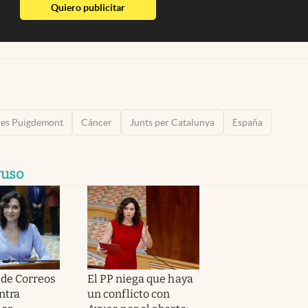
abre en nueva pestaña
Quiero publicitar
les Puigdemont
Cáncer
Junts per Catalunya
España
yuso
 de Correos
El PP niega que haya
ntra
un conflicto con