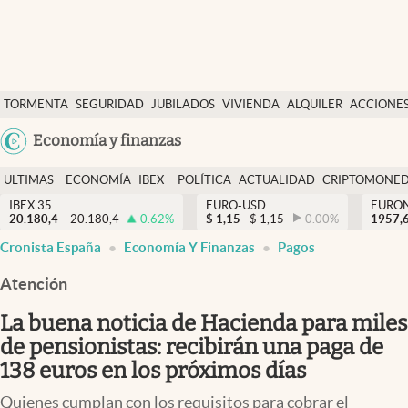
Últimas Noticias
TORMENTA
SEGURIDAD
JUBILADOS
VIVIENDA
ALQUILER
ACCIONE
Economía y finanzas
SOCIAL
Argentina
Economía y finanzas
Política
España
Actualidad
ULTIMAS
ECONOMÍA
IBEX
POLÍTICA
ACTUALIDAD
CRIPTOMONE
México
NOTICIAS
Y
Y
IBEX 35
EURO-USD
EURO
Criptomonedas
20.180,4
20.180,4
0.62
%
$
1,15
$
1,15
0.00
%
USA
1957,
FINANZAS
EURO
Cronista España
Economía Y Finanzas
Pagos
Colombia
España
Uruguay
Atención
La buena noticia de Hacienda para miles
de pensionistas: recibirán una paga de
138 euros en los próximos días
Quienes cumplan con los requisitos para cobrar el