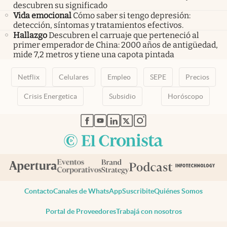
descubren su significado
Vida emocional
Cómo saber si tengo depresión:
detección, síntomas y tratamientos efectivos.
Hallazgo
Descubren el carruaje que perteneció al
primer emperador de China: 2000 años de antigüedad,
mide 7,2 metros y tiene una capota pintada
Netflix
Celulares
Empleo
SEPE
Precios
Crisis Energetica
Subsidio
Horóscopo
abre en nueva pestaña
abre en nueva pestaña
abre en nueva pestaña
abre en nueva pestaña
abre en nueva pestaña
Contacto
Canales de WhatsApp
Suscribite
Quiénes Somos
Portal de Proveedores
Trabajá con nosotros