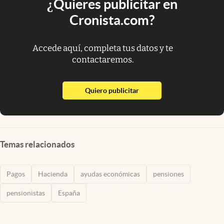
¿Quieres publicitar en
Cronista.com?
Accede aquí, completa tus datos y te
contactaremos.
abre en nueva pestaña
Quiero publicitar
Temas relacionados
Pagos
Hacienda
ayudas económicas
pensiones
pensionistas
España