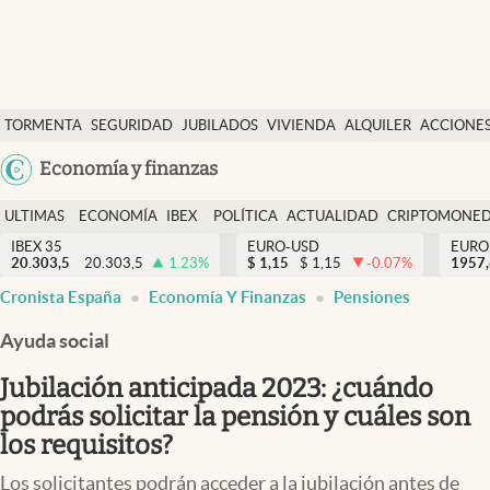
Últimas Noticias
TORMENTA
SEGURIDAD
JUBILADOS
VIVIENDA
ALQUILER
ACCIONE
Economía y finanzas
SOCIAL
Argentina
Economía y finanzas
Política
España
Actualidad
ULTIMAS
ECONOMÍA
IBEX
POLÍTICA
ACTUALIDAD
CRIPTOMONE
México
NOTICIAS
Y
Y
IBEX 35
EURO-USD
EURO
Criptomonedas
20.303,5
20.303,5
1.23
%
$
1,15
$
1,15
-0.07
%
USA
1957
FINANZAS
EURO
Cronista España
Economía Y Finanzas
Pensiones
Colombia
España
Uruguay
Ayuda social
Jubilación anticipada 2023: ¿cuándo
podrás solicitar la pensión y cuáles son
los requisitos?
Los solicitantes podrán acceder a la jubilación antes de