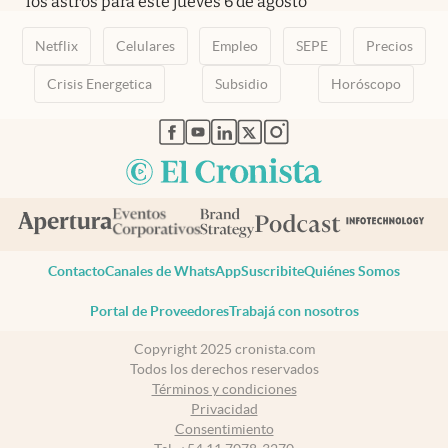
los astros para este jueves 6 de agosto
Netflix
Celulares
Empleo
SEPE
Precios
Crisis Energetica
Subsidio
Horóscopo
abre en nueva pestaña
abre en nueva pestaña
abre en nueva pestaña
abre en nueva pestaña
abre en nueva pestaña
Contacto
Canales de WhatsApp
Suscribite
Quiénes Somos
Portal de Proveedores
Trabajá con nosotros
Copyright 2025 cronista.com
Todos los derechos reservados
Términos y condiciones
Privacidad
Consentimiento