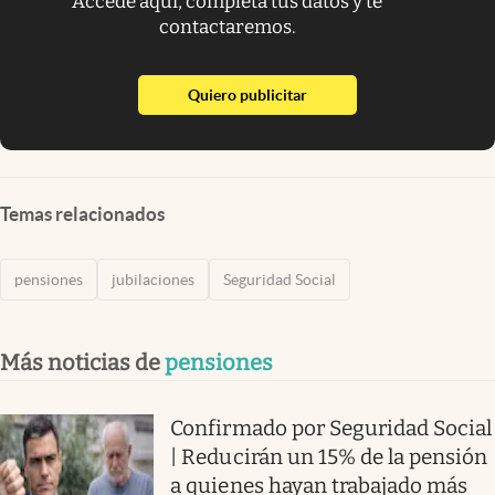
Accede aquí, completa tus datos y te
contactaremos.
abre en nueva pestaña
Quiero publicitar
Temas relacionados
pensiones
jubilaciones
Seguridad Social
Más noticias de
pensiones
Confirmado por Seguridad Social
| Reducirán un 15% de la pensión
a quienes hayan trabajado más