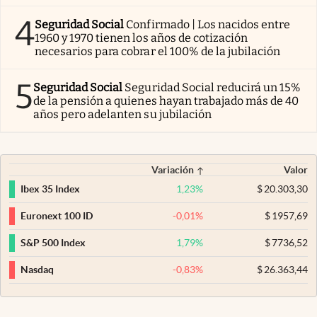
4
Seguridad Social
Confirmado | Los nacidos entre
1960 y 1970 tienen los años de cotización
necesarios para cobrar el 100% de la jubilación
5
Seguridad Social
Seguridad Social reducirá un 15%
de la pensión a quienes hayan trabajado más de 40
años pero adelanten su jubilación
Variación
Valor
1,23
%
$
20.303,30
Ibex 35 Index
-0,01
%
$
1957,69
Euronext 100 ID
1,79
%
$
7736,52
S&P 500 Index
-0,83
%
$
26.363,44
Nasdaq