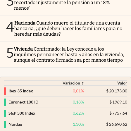
3
recortado injustamente la pensión a un 18%
menos”
4
Hacienda
Cuando muere el titular de una cuenta
bancaria, ¿qué deben hacer los familiares para no
heredar más deudas?
5
Vivienda
Confirmado: la Ley concede a los
inquilinos permanecer hasta 5 años en la vivienda,
aunque el contrato firmado sea por menos tiempo
Variación
Valor
-0,01
%
$
20.173,00
Ibex 35 Index
0,18
%
$
1969,10
Euronext 100 ID
0,62
%
$
7757,64
S&P 500 Index
1,30
%
$
26.690,62
Nasdaq