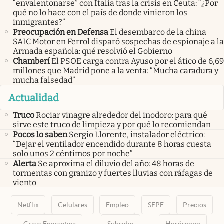
“envalentonarse” con Italia tras la crisis en Ceuta: “¿Por
qué no lo hace con el país de donde vinieron los
inmigrantes?”
Preocupación en Defensa
El desembarco de la china
SAIC Motor en Ferrol disparó sospechas de espionaje a la
Armada española: qué resolvió el Gobierno
Chamberí
El PSOE carga contra Ayuso por el ático de 6,69
millones que Madrid pone a la venta: “Mucha caradura y
mucha falsedad”
Actualidad
Truco
Rociar vinagre alrededor del inodoro: para qué
sirve este truco de limpieza y por qué lo recomiendan
Pocos lo saben
Sergio Llorente, instalador eléctrico:
“Dejar el ventilador encendido durante 8 horas cuesta
solo unos 2 céntimos por noche”
Alerta
Se aproxima el diluvio del año: 48 horas de
tormentas con granizo y fuertes lluvias con ráfagas de
viento
Netflix
Celulares
Empleo
SEPE
Precios
Crisis Energetica
Subsidio
Horóscopo