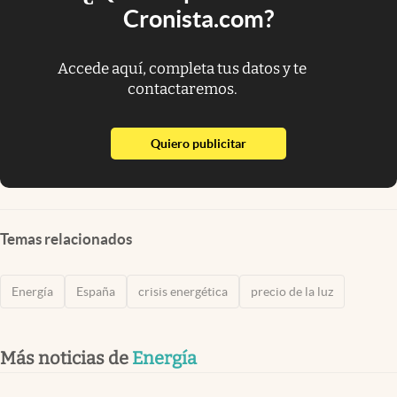
Cronista.com?
Accede aquí, completa tus datos y te
contactaremos.
abre en nueva pestaña
Quiero publicitar
Temas relacionados
Energía
España
crisis energética
precio de la luz
Más noticias de
Energía