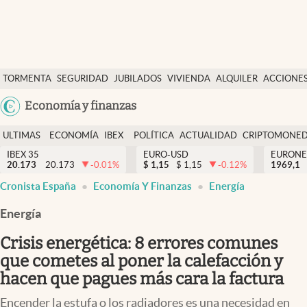
Últimas Noticias
TORMENTA
SEGURIDAD
JUBILADOS
VIVIENDA
ALQUILER
ACCIONE
Economía y finanzas
SOCIAL
Argentina
Economía y finanzas
Política
España
Actualidad
ULTIMAS
ECONOMÍA
IBEX
POLÍTICA
ACTUALIDAD
CRIPTOMONE
México
NOTICIAS
Y
Y
IBEX 35
EURO-USD
EURONE
Criptomonedas
20.173
20.173
-0.01
%
$
1,15
$
1,15
-0.12
%
USA
1969,1
FINANZAS
EURO
Cronista España
Economía Y Finanzas
Energía
Colombia
España
Uruguay
Energía
Crisis energética: 8 errores comunes
que cometes al poner la calefacción y
hacen que pagues más cara la factura
Encender la estufa o los radiadores es una necesidad en