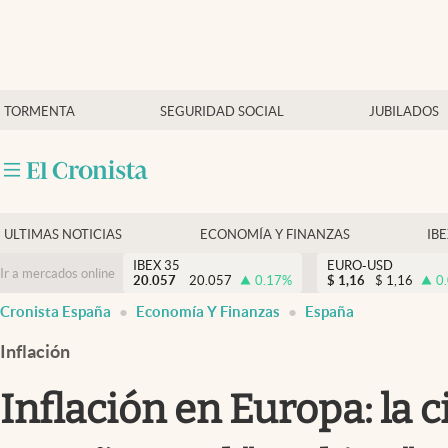
Últimas Noticias
TORMENTA
SEGURIDAD SOCIAL
JUBILADOS
Economía y finanzas
Política
Actualidad
Criptomonedas
ULTIMAS NOTICIAS
ECONOMÍA Y FINANZAS
IB
IBEX 35
EURO-USD
Ir a mercados online
20.057
20.057
0.17
%
$
1,16
$
1,16
0
Cronista España
Economía Y Finanzas
España
Inflación
Inflación en Europa: la 