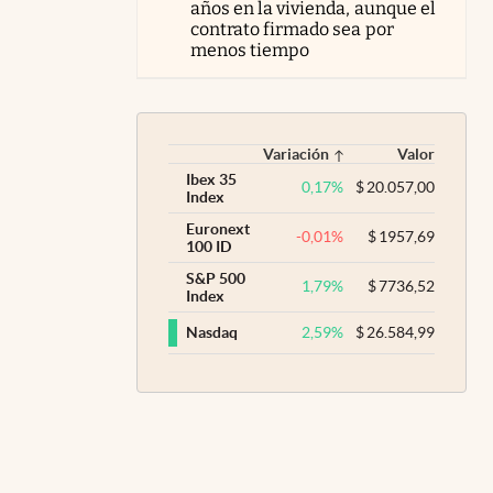
años en la vivienda, aunque el
contrato firmado sea por
menos tiempo
Variación
Valor
Ibex 35
0,17
%
$
20.057,00
Index
Euronext
-0,01
%
$
1957,69
100 ID
S&P 500
1,79
%
$
7736,52
Index
2,59
%
$
26.584,99
Nasdaq