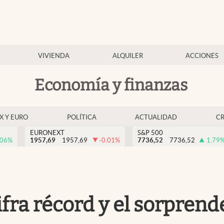
VIVIENDA
ALQUILER
ACCIONES
Economía y finanzas
EX Y EURO
POLÍTICA
ACTUALIDAD
C
EURONEXT
S&P 500
.06
%
1957,69
1957,69
-0.01
%
7736,52
7736,52
1.79
cifra récord y el sorpren