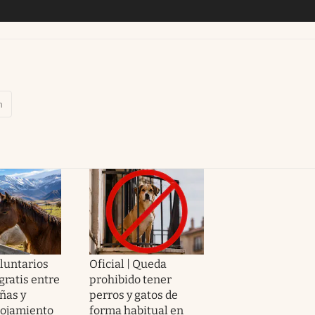
n
luntarios
Oficial | Queda
 gratis entre
prohibido tener
ñas y
perros y gatos de
lojamiento
forma habitual en