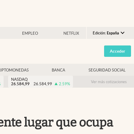
Edición:
España
EMPLEO
NETFLIX
Argentina
Acceder
España
México
RIPTOMONEDAS
BANCA
SEGURIDAD SOCIAL
USA
NASDAQ
Colombia
Ver más cotizaciones
%
26.584,99
26.584,99
2.59
%
Uruguay
dente lugar que ocupa