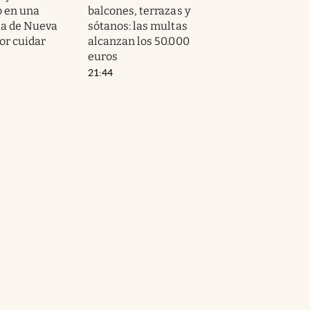
 en una
balcones, terrazas y
la de Nueva
sótanos: las multas
or cuidar
alcanzan los 50.000
euros
21:44