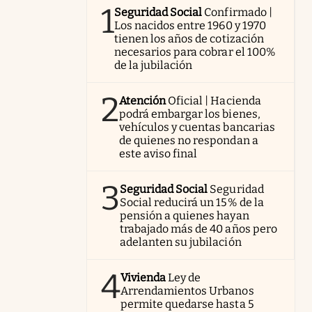
1
Seguridad Social
Confirmado |
Los nacidos entre 1960 y 1970
tienen los años de cotización
necesarios para cobrar el 100%
de la jubilación
2
Atención
Oficial | Hacienda
podrá embargar los bienes,
vehículos y cuentas bancarias
de quienes no respondan a
este aviso final
3
Seguridad Social
Seguridad
Social reducirá un 15% de la
pensión a quienes hayan
trabajado más de 40 años pero
adelanten su jubilación
4
Vivienda
Ley de
Arrendamientos Urbanos
permite quedarse hasta 5