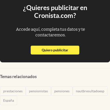
¿Quieres publicitar en
Cronista.com?
Accede aquí, completa tus datos y te
contactaremos.
abre en nueva pestaña
Quiero publicitar
Temas relacionados
prestaciones
pensionistas
pensiones
nautbresultadoesp
España