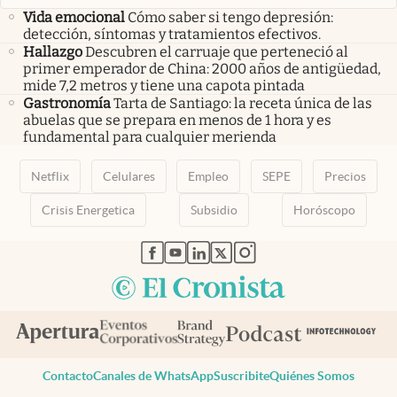
Vida emocional
Cómo saber si tengo depresión:
detección, síntomas y tratamientos efectivos.
Hallazgo
Descubren el carruaje que perteneció al
primer emperador de China: 2000 años de antigüedad,
mide 7,2 metros y tiene una capota pintada
Gastronomía
Tarta de Santiago: la receta única de las
abuelas que se prepara en menos de 1 hora y es
fundamental para cualquier merienda
Netflix
Celulares
Empleo
SEPE
Precios
Crisis Energetica
Subsidio
Horóscopo
abre en nueva pestaña
abre en nueva pestaña
abre en nueva pestaña
abre en nueva pestaña
abre en nueva pestaña
Contacto
Canales de WhatsApp
Suscribite
Quiénes Somos