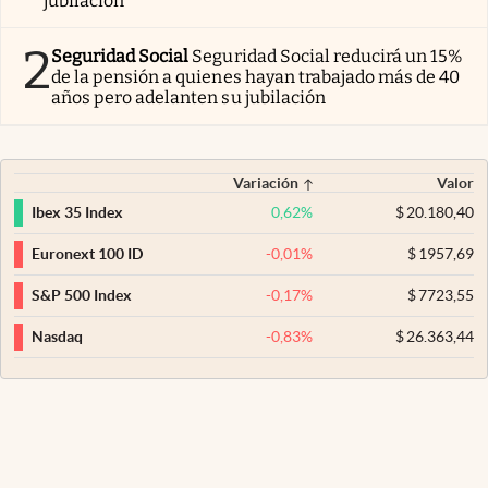
jubilación
2
Seguridad Social
Seguridad Social reducirá un 15%
de la pensión a quienes hayan trabajado más de 40
años pero adelanten su jubilación
Variación
Valor
0,62
%
$
20.180,40
Ibex 35 Index
-0,01
%
$
1957,69
Euronext 100 ID
-0,17
%
$
7723,55
S&P 500 Index
-0,83
%
$
26.363,44
Nasdaq