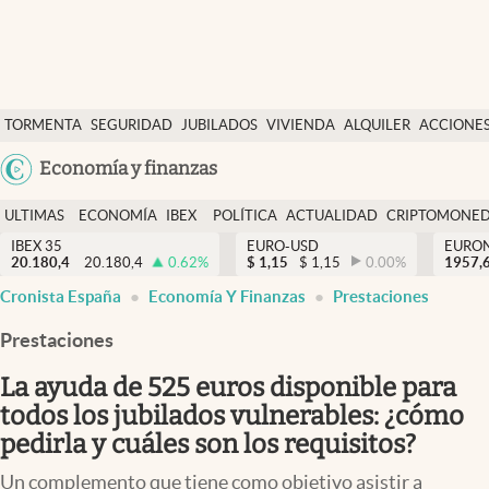
Últimas Noticias
TORMENTA
SEGURIDAD
JUBILADOS
VIVIENDA
ALQUILER
ACCIONE
Economía y finanzas
SOCIAL
Argentina
Economía y finanzas
Política
España
Actualidad
ULTIMAS
ECONOMÍA
IBEX
POLÍTICA
ACTUALIDAD
CRIPTOMONE
México
NOTICIAS
Y
Y
IBEX 35
EURO-USD
EURO
Criptomonedas
20.180,4
20.180,4
0.62
%
$
1,15
$
1,15
0.00
%
USA
1957,
FINANZAS
EURO
Cronista España
Economía Y Finanzas
Prestaciones
Colombia
España
Uruguay
Prestaciones
La ayuda de 525 euros disponible para
todos los jubilados vulnerables: ¿cómo
pedirla y cuáles son los requisitos?
Un complemento que tiene como objetivo asistir a